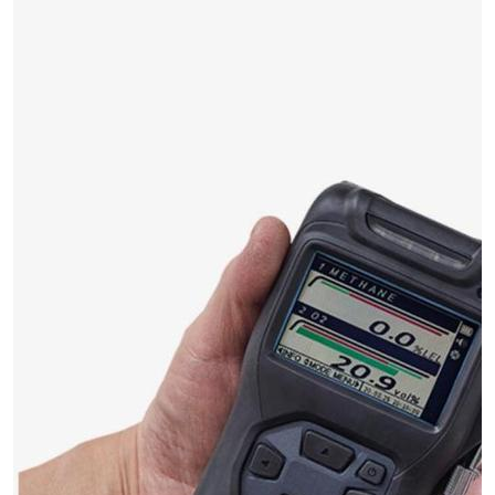
LB-4200高锰酸盐指数仪
LB-62便携式烟气分析仪
烟尘烟气设备
大气采样器
粉尘设备
水质采样器
德图仪器
油烟监测仪
新宇宙仪器
凯恩仪器
烟尘净化器