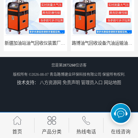
路博油气回收设备汽油运输油气回收设备厂家直销
江西全自动水质采样器批发直销
您是第
2875260
位访客
版权所有 ©2026-08-07
青岛路博建业环保科技有限公司
保留所有权利.
技术支持：
八方资源网
免责声明
管理员入口
网站地图
河南水质采样仪器设备
河南污水水质采样仪器设备厂家
首页
产品分类
热线电话
在线咨询