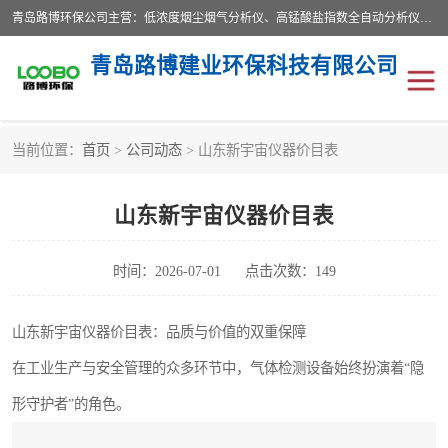
青岛路博环保公司主营：低浓度烟尘烟气分析仪、高锰酸盐指数全自动分析仪、便携式超声波明渠流量计、便携式水质采样器、恒温恒湿称重系统、手持式油烟检测仪等;是一家集环保科研、设计、生产、维护、销售和系统集成为一体的综合性高科技企业。路博人秉承"科学技术是第一生产力的重要理念，倡导环境友好型的生产、生活和消费方式。
青岛路博建业环保科技有限公司
当前位置：
首页
>
公司动态
> 山东新宇宙仪器价目表
生物安全柜
气体检测仪
山东新宇宙仪器价目表
水质检测仪
手持式油烟检测仪
恒温恒湿称重系统
二恶英采集器
时间：2026-07-01
点击次数：149
实验室仪器
LB-8110降水降尘采样器
山东新宇宙仪器价目表：品质与价值的双重保障
在工业生产与安全管理的众多环节中，气体检测设备始终扮演着“隐
便携式水质采样器
LB-7035油气回收
形守护者”的角色。
便携式超声波明渠流量计
大气环境采样器