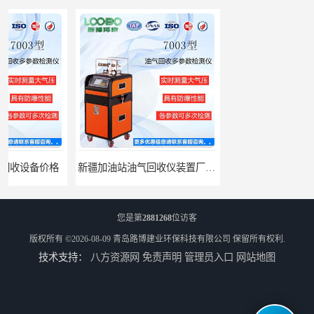
新疆加油站油气回收仪装置厂家报价
路博油气回收设备汽油运输油气回收设备厂家直销
您是第
2881268
位访客
版权所有 ©2026-08-09
青岛路博建业环保科技有限公司
保留所有权利.
技术支持：
八方资源网
免责声明
管理员入口
网站地图