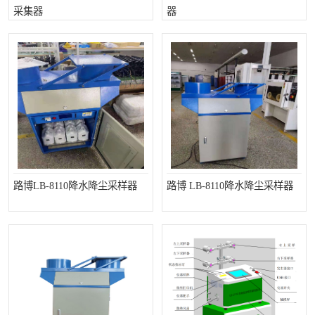
采集器
器
LB-4200高锰酸盐指数仪
LB-62便携式烟气分析仪
烟尘烟气设备
大气采样器
粉尘设备
水质采样器
德图仪器
油烟监测仪
新宇宙仪器
凯恩仪器
烟尘净化器
路博LB-8110降水降尘采样器
路博 LB-8110降水降尘采样器