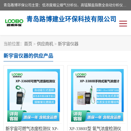
青岛路博环保公司主营：低浓度烟尘烟气分析仪、高锰酸盐指数全自动分析仪、便携式超声波明渠流量计、便携式水质采样器、恒温恒湿称重系统、手持式油烟检测仪等;是一家集环保科研、设计、生产、维护、销售和系统集成为一体的综合性高科技企业。路博人秉承"科学技术是第一生产力的重要理念，倡导环境友好型的生产、生活和消费方式。
青岛路博建业环保科技有限公司
当前位置：
首页
>
供应商机
>
新宇宙仪器
生物安全柜
气体检测仪
新宇宙仪器的供应产品
水质检测仪
手持式油烟检测仪
恒温恒湿称重系统
二恶英采集器
实验室仪器
LB-8110降水降尘采样器
便携式水质采样器
LB-7035油气回收
便携式超声波明渠流量计
大气环境采样器
新宇宙可燃气浓度检测仪 XP-
XP-3380II型 氧气浓度检测仪