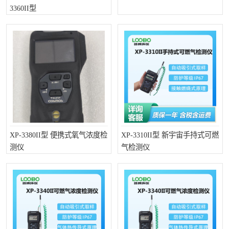
3360II型
LB-4200高锰酸盐指数仪
LB-62便携式烟气分析仪
烟尘烟气设备
大气采样器
粉尘设备
水质采样器
德图仪器
油烟监测仪
新宇宙仪器
凯恩仪器
烟尘净化器
XP-3380II型 便携式氧气浓度检
XP-3310II型 新宇宙手持式可燃
测仪
气检测仪