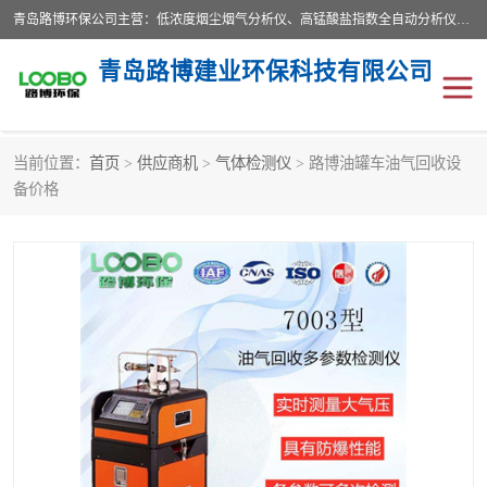
青岛路博环保公司主营：低浓度烟尘烟气分析仪、高锰酸盐指数全自动分析仪、便携式超声波明渠流量计、便携式水质采样器、恒温恒湿称重系统、手持式油烟检测仪等;是一家集环保科研、设计、生产、维护、销售和系统集成为一体的综合性高科技企业。路博人秉承"科学技术是第一生产力的重要理念，倡导环境友好型的生产、生活和消费方式。
青岛路博建业环保科技有限公司
当前位置：
首页
>
供应商机
>
气体检测仪
> 路博油罐车油气回收设
生物安全柜
气体检测仪
备价格
水质检测仪
手持式油烟检测仪
恒温恒湿称重系统
二恶英采集器
实验室仪器
LB-8110降水降尘采样器
便携式水质采样器
LB-7035油气回收
便携式超声波明渠流量计
大气环境采样器