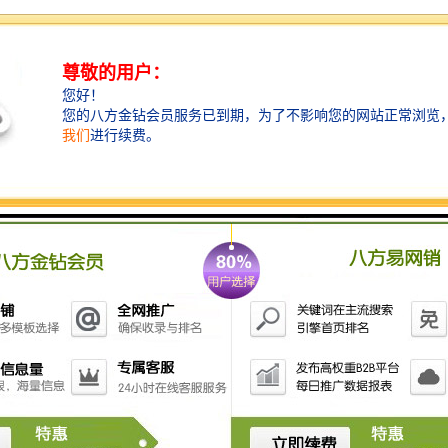
阅 读 量：
793
产品描述
产品名称
水质采样器
LB-7030 型汽油运输油气回收检测仪博油罐车油气回收
设备 使用方法检测仪及现场准备

a) 去现场前查看检测仪电池电量，检查运行状况，查询
检测仪内是否保存有将要检测

的油罐车信息，没有课在现场新建

b) 检测仪开机，编辑并选定将要检测的油罐车信息。

油罐车油气回收设备油气回收管线启动阀门密闭性检测
（正加压）

LB-7030 型汽油运输油气回收检测仪概述
