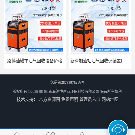
车油气回收设备价格
新疆加油站油气回收仪装置厂家报价
您是第
2878897
位访客
版权所有 ©2026-08-08
青岛路博建业环保科技有限公司
保留所有权利.
技术支持：
八方资源网
免责声明
管理员入口
网站地图