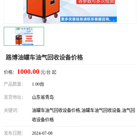
LB-4200高锰酸盐指数仪
LB-62便携式烟气分析仪
烟尘烟气设备
大气采样器
粉尘设备
水质采样器
德图仪器
油烟监测仪
路博油罐车油气回收设备价格
新宇宙仪器
凯恩仪器
1000.00
价格：
元/台 起
烟尘净化器
产品数量：
1.00台
发货地址：
山东省青岛
关键词：
油罐车油气回收设备价格,油罐车油气回收设备,油气回
收设备价格
发布日期：
2024-07-08