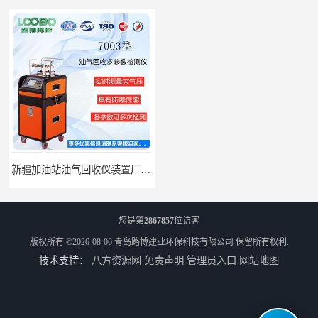
新疆加油站油气回收仪装置厂家报价
路博油气回收设备汽油运输油气回收设备厂家直销
您是第
2867857
位访客
版权所有 ©2026-08-06
青岛路博建业环保科技有限公司
保留所有权利.
技术支持：
八方资源网
免责声明
管理员入口
网站地图