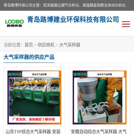
青岛路博环保公司主营：低浓度烟尘烟气分析仪、高锰酸盐指数全自动分析仪、便携式超声波明渠流量计、便携式水质采样器、恒温恒湿称重系统、手持式油烟检测仪等;是一家集环保科研、设计、生产、维护、销售和系统集成为一体的综合性高科技企业。路博人秉承"科学技术是第一生产力的重要理念，倡导环境友好型的生产、生活和消费方式。
青岛路博建业环保科技有限公司
当前位置：
首页
>
供应商机
>
大气采样器
生物安全柜
气体检测仪
大气采样器的供应产品
水质检测仪
手持式油烟检测仪
恒温恒湿称重系统
二恶英采集器
实验室仪器
LB-8110降水降尘采样器
便携式水质采样器
LB-7035油气回收
便携式超声波明渠流量计
大气环境采样器
山东TSP综合大气采样器 安装
安徽自动综合大气采样器 大气