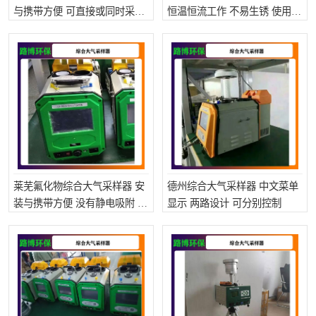
与携带方便 可直接或同时采集
恒温恒流工作 不易生锈 使用寿
LB-4200高锰酸盐指数仪
LB-62便携式烟气分析仪
环境空气中的气态污染物
命长
烟尘烟气设备
大气采样器
粉尘设备
水质采样器
德图仪器
油烟监测仪
新宇宙仪器
凯恩仪器
烟尘净化器
莱芜氟化物综合大气采样器 安
德州综合大气采样器 中文菜单
装与携带方便 没有静电吸附 重
显示 两路设计 可分别控制
量轻