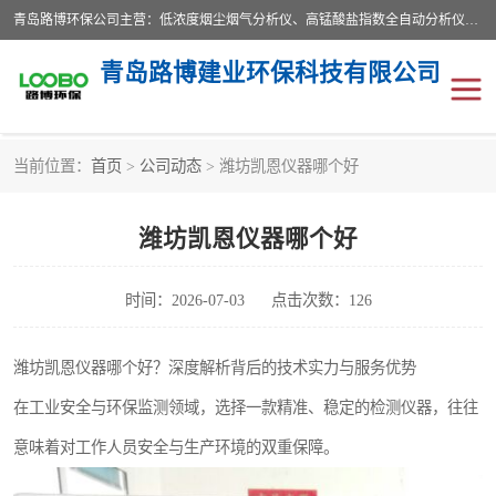
青岛路博环保公司主营：低浓度烟尘烟气分析仪、高锰酸盐指数全自动分析仪、便携式超声波明渠流量计、便携式水质采样器、恒温恒湿称重系统、手持式油烟检测仪等;是一家集环保科研、设计、生产、维护、销售和系统集成为一体的综合性高科技企业。路博人秉承"科学技术是第一生产力的重要理念，倡导环境友好型的生产、生活和消费方式。
青岛路博建业环保科技有限公司
当前位置：
首页
>
公司动态
> 潍坊凯恩仪器哪个好
生物安全柜
气体检测仪
潍坊凯恩仪器哪个好
水质检测仪
手持式油烟检测仪
恒温恒湿称重系统
二恶英采集器
时间：2026-07-03
点击次数：126
实验室仪器
LB-8110降水降尘采样器
潍坊凯恩仪器哪个好？深度解析背后的技术实力与服务优势
在工业安全与环保监测领域，选择一款精准、稳定的检测仪器，往往
便携式水质采样器
LB-7035油气回收
意味着对工作人员安全与生产环境的双重保障。
便携式超声波明渠流量计
大气环境采样器