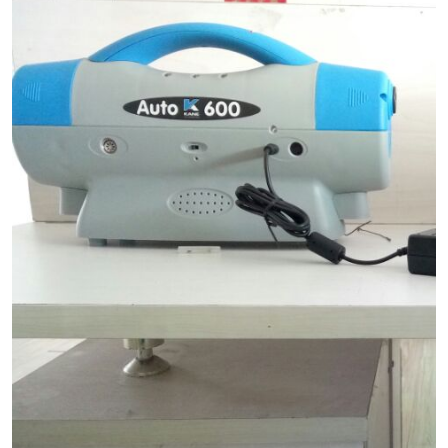
LB-4200高锰酸盐指数仪
LB-62便携式烟气分析仪
烟尘烟气设备
大气采样器
粉尘设备
水质采样器
德图仪器
油烟监测仪
新宇宙仪器
凯恩仪器
烟尘净化器