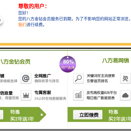
电，蓄电池会自动供给仪器继续工作。 6、橡皮管或泵
有漏气现象，应进行检修。 7、U池已用完，需要更换。
如用蓄电池则需要重新充电； 8、高温高湿季节，吸收
瓶内水汽会进入抽气泵及流量计。 9、合理的双路双泵
抽气系统，带干燥、过滤装置，可靠性好，当吸收液倒
吸时，不会进入流量计和抽气泵中。