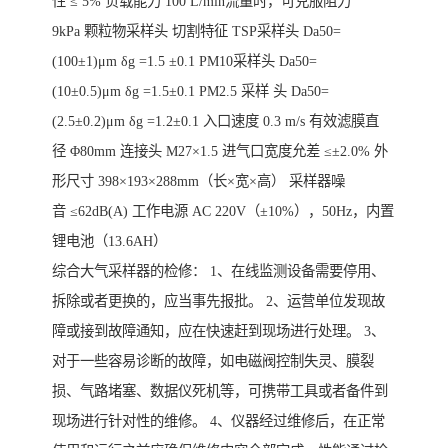
性 ≤ 5% 负载能力 100 L/min流量时，可克服阻力
9kPa 颗粒物采样头 切割特征 TSP采样头 Da50=
(100±1)μm δg =1.5 ±0.1 PM10采样头 Da50=
(10±0.5)μm δg =1.5±0.1 PM2.5 采样 头 Da50=
(2.5±0.2)μm δg =1.2±0.1 入口速度 0.3 m/s 有效滤膜直
径 Φ80mm 连接头 M27×1.5 进气口宽度允差 ≤±2.0% 外
形尺寸 398×193×288mm（长×宽×高） 采样器噪
音 ≤62dB(A) 工作电源 AC 220V（±10%），50Hz，内置
锂电池（13.6AH）
综合大气采样器的检修： 1、在线监测设备需要停用、
拆除或者更换的，应当事先报批。 2、运营单位发现故
障或接到故障通知，应在快速赶到现场进行处理。 3、
对于一些容易诊断的故障，如电磁阀控制失灵、膜裂
损、气路堵塞、数据仪死机等，可携带工具或者备件到
现场进行针对性的维修。 4、仪器经过维修后，在正常