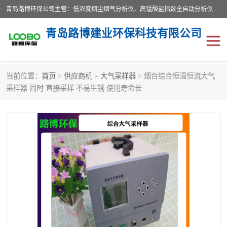
青岛路博环保公司主营：低浓度烟尘烟气分析仪、高锰酸盐指数全自动分析仪、便携式超声波明渠流量计、便携式水质采样器、恒温恒湿称重系统、手持式油烟检测仪等;是一家集环保科研、设计、生产、维护、销售和系统集成为一体的综合性高科技企业。路博人秉承"科学技术是第一生产力的重要理念，倡导环境友好型的生产、生活和消费方式。
青岛路博建业环保科技有限公司
当前位置：
首页
>
供应商机
>
大气采样器
> 烟台综合恒温恒流大气
生物安全柜
气体检测仪
采样器 同时 直接采样 不易生锈 使用寿命长
水质检测仪
手持式油烟检测仪
恒温恒湿称重系统
二恶英采集器
实验室仪器
LB-8110降水降尘采样器
便携式水质采样器
LB-7035油气回收
便携式超声波明渠流量计
大气环境采样器