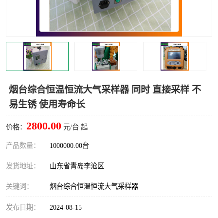
LB-4200高锰酸盐指数仪
LB-62便携式烟气分析仪
烟尘烟气设备
大气采样器
粉尘设备
水质采样器
德图仪器
油烟监测仪
烟台综合恒温恒流大气采样器 同时 直接采样 不
易生锈 使用寿命长
新宇宙仪器
凯恩仪器
2800.00
价格：
元/台 起
烟尘净化器
产品数量：
1000000.00台
发货地址：
山东省青岛李沧区
关键词：
烟台综合恒温恒流大气采样器
发布日期：
2024-08-15