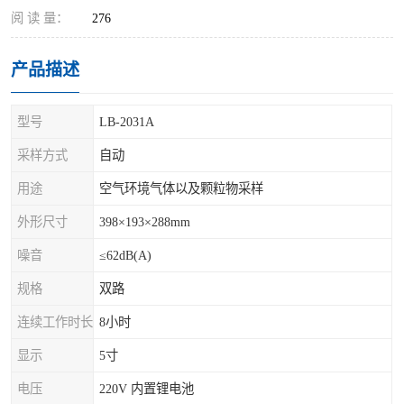
阅 读 量：
276
产品描述
型号
LB-2031A
采样方式
自动
用途
空气环境气体以及颗粒物采样
外形尺寸
398×193×288mm
噪音
≤62dB(A)
规格
双路
连续工作时长
8小时
显示
5寸
电压
220V 内置锂电池