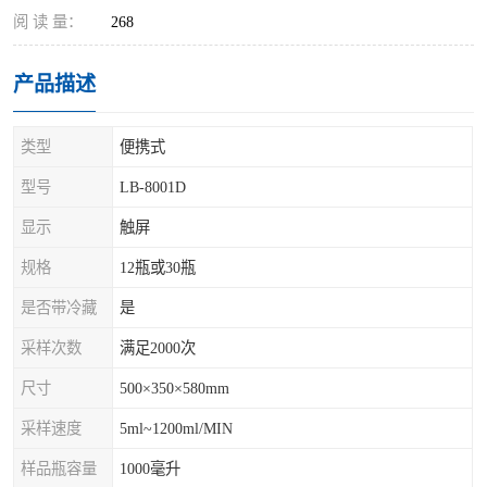
阅 读 量：
268
产品描述
类型
便携式
型号
LB-8001D
显示
触屏
规格
12瓶或30瓶
是否带冷藏
是
采样次数
满足2000次
尺寸
500×350×580mm
采样速度
5ml~1200ml/MIN
样品瓶容量
1000毫升