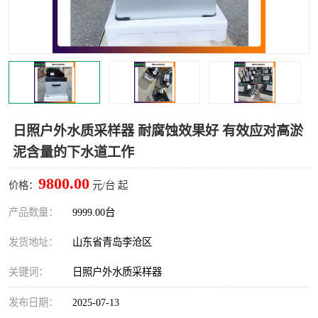
LB-4200高锰酸盐指数仪
LB-62便携式烟气分析仪
烟尘烟气设备
大气采样器
粉尘设备
水质采样器
德图仪器
油烟监测仪
日照户外水质采样器 耐腐蚀效果好 有效应对高淤
泥含量的下水道工作
新宇宙仪器
凯恩仪器
9800.00
价格：
元/台 起
烟尘净化器
产品数量：
9999.00台
发货地址：
山东省青岛李沧区
关键词：
日照户外水质采样器
发布日期：
2025-07-13