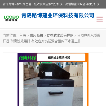
青岛路博环保公司主营：低浓度烟尘烟气分析仪、高锰酸盐指数全自动分析仪、便携式超声波明渠流量计、便携式水质采样器、恒温恒湿称重系统、手持式油烟检测仪等;是一家集环保科研、设计、生产、维护、销售和系统集成为一体的综合性高科技企业。路博人秉承"科学技术是第一生产力的重要理念，倡导环境友好型的生产、生活和消费方式。
青岛路博建业环保科技有限公司
当前位置：
首页
>
供应商机
>
便携式水质采样器
> 日照户外水质采
生物安全柜
气体检测仪
样器 耐腐蚀效果好 有效应对高淤泥含量的下水道工作
水质检测仪
手持式油烟检测仪
恒温恒湿称重系统
二恶英采集器
实验室仪器
LB-8110降水降尘采样器
便携式水质采样器
LB-7035油气回收
便携式超声波明渠流量计
大气环境采样器