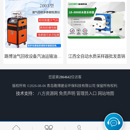
路博油气回收设备汽油运输油气回收设备厂家直销
江西全自动水质采样器批发直销
您是第
2864642
位访客
版权所有 ©2026-08-06
青岛路博建业环保科技有限公司
保留所有权利.
技术支持：
八方资源网
免责声明
管理员入口
网站地图
河南水质采样仪器设备
河南污水水质采样仪器设备厂家