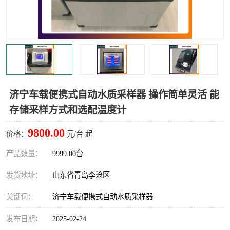
LB-4200高锰酸盐指数仪
LB-62便携式烟气分析仪
烟尘烟气设备
大气采样器
粉尘设备
水质采样器
德图仪器
油烟监测仪
济宁车载便携式自动水质采样器 操作简单灵活 能
存储采样方式和选配温度计
新宇宙仪器
凯恩仪器
9800.00
价格：
元/台 起
烟尘净化器
产品数量：
9999.00台
发货地址：
山东省青岛李沧区
关键词：
济宁车载便携式自动水质采样器
发布日期：
2025-02-24