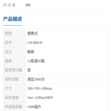
阅 读 量：
296
产品描述
类型
便携式
型号
LB-8001D
显示
触屏
规格
12瓶或30瓶
是否带冷藏
是
采样次数
满足2000次
尺寸
500×350×580mm
采样速度
5ml~1200ml/MIN
样品瓶容量
1000毫升