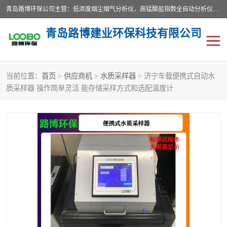
青岛路博环保公司主营：低浓度烟尘烟气分析仪、高锰酸盐指数全自动分析仪、便携式超声波明渠流量计、便携式水质采样器、恒温恒湿称重系统、手持式油烟检测仪等;是一家集环保科研、设计、生产、维护、销售和系统集成为一体的综合性高科技企业。路博人秉承"科学技术是第一生产力的重要理念，倡导环境友好型的生产、生活和消费方式。
青岛路博建业环保科技有限公司
当前位置：
首页
>
供应商机
>
水质采样器
> 济宁车载便携式自动水
生物安全柜
气体检测仪
质采样器 操作简单灵活 能存储采样方式和选配温度计
水质检测仪
手持式油烟检测仪
恒温恒湿称重系统
二恶英采集器
实验室仪器
LB-8110降水降尘采样器
便携式水质采样器
LB-7035油气回收
便携式超声波明渠流量计
大气环境采样器