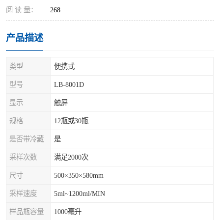
阅 读 量：
268
产品描述
类型
便携式
型号
LB-8001D
显示
触屏
规格
12瓶或30瓶
是否带冷藏
是
采样次数
满足2000次
尺寸
500×350×580mm
采样速度
5ml~1200ml/MIN
样品瓶容量
1000毫升