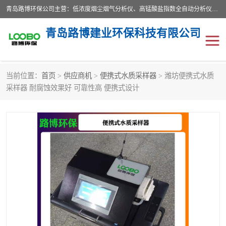
青岛路博环保公司主营：低浓度烟尘烟气分析仪、高锰酸盐指数全自动分析仪、便携式超声波明渠流量计、便携式水质采样器、恒温恒湿称重系统、手持式油烟检测仪等;是一家集环保科研、设计、生产、维护、销售和系统集成为一体的综合性高科技企业。路博人秉承"科学技术是第一生产力的重要理念，倡导环境友好型的生产、生活和消费方式。
青岛路博建业环保科技有限公司
当前位置：
首页
>
供应商机
>
便携式水质采样器
> 潍坊便携式水质
生物安全柜
气体检测仪
采样器 耐腐蚀效果好 可靠性高 便携式设计
水质检测仪
手持式油烟检测仪
恒温恒湿称重系统
二恶英采集器
实验室仪器
LB-8110降水降尘采样器
便携式水质采样器
LB-7035油气回收
便携式超声波明渠流量计
大气环境采样器