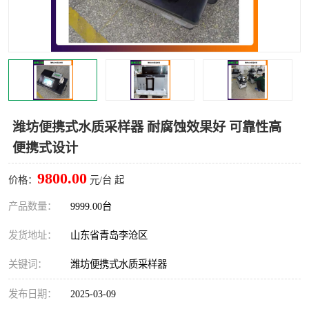
LB-4200高锰酸盐指数仪
LB-62便携式烟气分析仪
烟尘烟气设备
大气采样器
粉尘设备
水质采样器
德图仪器
油烟监测仪
潍坊便携式水质采样器 耐腐蚀效果好 可靠性高
便携式设计
新宇宙仪器
凯恩仪器
9800.00
价格：
元/台 起
烟尘净化器
产品数量：
9999.00台
发货地址：
山东省青岛李沧区
关键词：
潍坊便携式水质采样器
发布日期：
2025-03-09