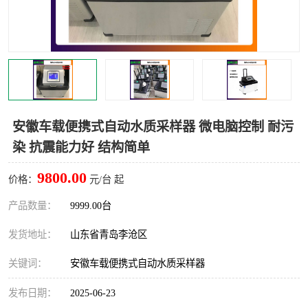
LB-4200高锰酸盐指数仪
LB-62便携式烟气分析仪
烟尘烟气设备
大气采样器
粉尘设备
水质采样器
德图仪器
油烟监测仪
安徽车载便携式自动水质采样器 微电脑控制 耐污
染 抗震能力好 结构简单
新宇宙仪器
凯恩仪器
9800.00
价格：
元/台 起
烟尘净化器
产品数量：
9999.00台
发货地址：
山东省青岛李沧区
关键词：
安徽车载便携式自动水质采样器
发布日期：
2025-06-23