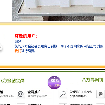
在户外使用时应注意夏季防止淋雨或暴晒
虽然便携式采样器外结构已经密封处理，因仪器内部系
统装配有电路部分的线路板、控制器、连接线等，进水
汽会导致仪器的短路，致使采样器寿命过早损坏。在使
用时用户可搭建简易的防水雨棚，应避免将其直接暴露
室外。将采样器置于暴晒也会使内部电路部分过早老
化，会导致设备寿命受损，另外仪器的控制系统在运行
时也会散放热量，为保证其运行良好，这部分热量需要
通过空气流通来降低热量。用户在使用时需将采样器置
于空气流通好的阳光不易直接照射的场所对仪器本身的