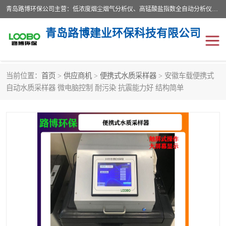
青岛路博环保公司主营：低浓度烟尘烟气分析仪、高锰酸盐指数全自动分析仪、便携式超声波明渠流量计、便携式水质采样器、恒温恒湿称重系统、手持式油烟检测仪等;是一家集环保科研、设计、生产、维护、销售和系统集成为一体的综合性高科技企业。路博人秉承"科学技术是第一生产力的重要理念，倡导环境友好型的生产、生活和消费方式。
青岛路博建业环保科技有限公司
当前位置：
首页
>
供应商机
>
便携式水质采样器
> 安徽车载便携式
生物安全柜
气体检测仪
自动水质采样器 微电脑控制 耐污染 抗震能力好 结构简单
水质检测仪
手持式油烟检测仪
恒温恒湿称重系统
二恶英采集器
实验室仪器
LB-8110降水降尘采样器
便携式水质采样器
LB-7035油气回收
便携式超声波明渠流量计
大气环境采样器