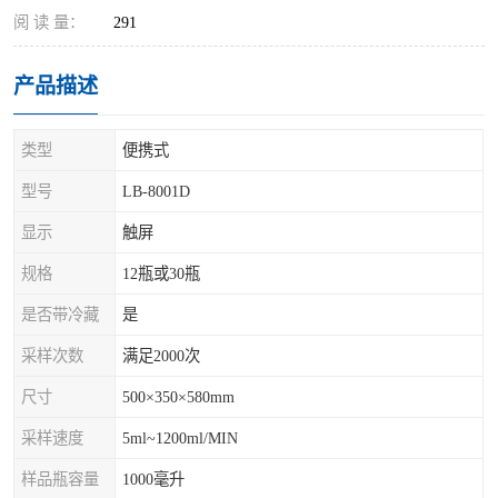
阅 读 量：
291
产品描述
类型
便携式
型号
LB-8001D
显示
触屏
规格
12瓶或30瓶
是否带冷藏
是
采样次数
满足2000次
尺寸
500×350×580mm
采样速度
5ml~1200ml/MIN
样品瓶容量
1000毫升