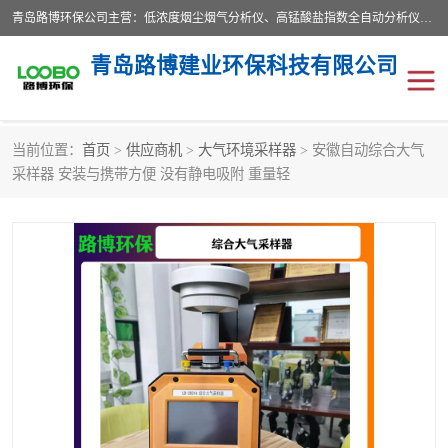
青岛路博环保公司主营：低浓度烟尘烟气分析仪、高锰酸盐指数全自动分析仪、便携式超声波明渠流量计、便携式水质采样器、恒温恒湿称重系统、手持式油烟检测仪等;是一家集环保科研、设计、生产、维护、销售和系统集成为一体的综合性高科技企业。路博人秉承"科学技术是第一生产力的重要理念，倡导环境友好型的生产、生活和消费方式。
青岛路博建业环保科技有限公司
当前位置：
首页
>
供应商机
>
大气环境采样器
> 安徽自动综合大气
生物安全柜
气体检测仪
采样器 安装与携带方便 没有静电吸附 重量轻
水质检测仪
手持式油烟检测仪
恒温恒湿称重系统
二恶英采集器
实验室仪器
LB-8110降水降尘采样器
便携式水质采样器
LB-7035油气回收
便携式超声波明渠流量计
大气环境采样器