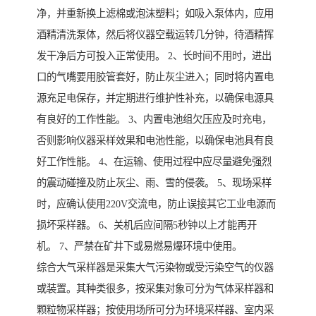
净，并重新换上滤棉或泡沫塑料；如吸入泵体内，应用
酒精清洗泵体，然后将仪器空载运转几分钟，待酒精挥
发干净后方可投入正常使用。 2、长时间不用时，进出
口的气嘴要用胶管套好，防止灰尘进入；同时将内置电
源充足电保存，并定期进行维护性补充，以确保电源具
有良好的工作性能。 3、内置电池组欠压应及时充电，
否则影响仪器采样效果和电池性能，以确保电池具有良
好工作性能。 4、在运输、使用过程中应尽量避免强烈
的震动碰撞及防止灰尘、雨、雪的侵袭。 5、现场采样
时，应确认使用220V交流电，防止误接其它工业电源而
损坏采样器。 6、关机后应间隔5秒钟以上才能再开
机。 7、严禁在矿井下或易燃易爆环境中使用。
综合大气采样器是采集大气污染物或受污染空气的仪器
或装置。其种类很多，按采集对象可分为气体采样器和
颗粒物采样器；按使用场所可分为环境采样器、室内采