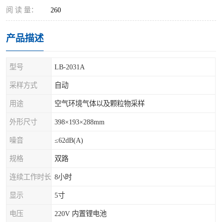
阅 读 量：
260
产品描述
型号
LB-2031A
采样方式
自动
用途
空气环境气体以及颗粒物采样
外形尺寸
398×193×288mm
噪音
≤62dB(A)
规格
双路
连续工作时长
8小时
显示
5寸
电压
220V 内置锂电池