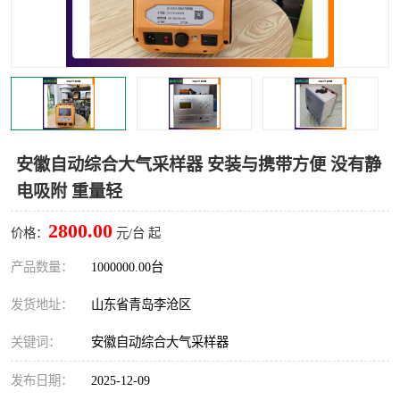
LB-4200高锰酸盐指数仪
LB-62便携式烟气分析仪
烟尘烟气设备
大气采样器
粉尘设备
水质采样器
德图仪器
油烟监测仪
安徽自动综合大气采样器 安装与携带方便 没有静
电吸附 重量轻
新宇宙仪器
凯恩仪器
2800.00
价格：
元/台 起
烟尘净化器
产品数量：
1000000.00台
发货地址：
山东省青岛李沧区
关键词：
安徽自动综合大气采样器
发布日期：
2025-12-09