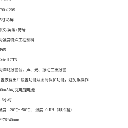
0＜20S
.5寸彩屏
中文/英语+符号
高强度特殊工程塑料
65
icⅡCT3
高蜂鸣报警音，声、光、振动三重报警
：内置恢复出厂设置功能及密码保护功能，避免误操作
00mAh可充电锂电池
-6小时
度 -20℃～50℃； 湿度 0-RH（非冷凝）
*76*40mm