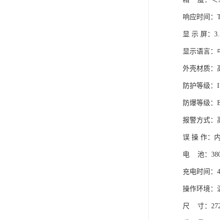
响应时间：T9
显 示 屏：3
显示语言：
外壳材质：
防护等级：IP
防爆等级：Ex
报警方式：
误 操 作
电 池：38
充电时间：4
操作环境：温
尺 寸：272