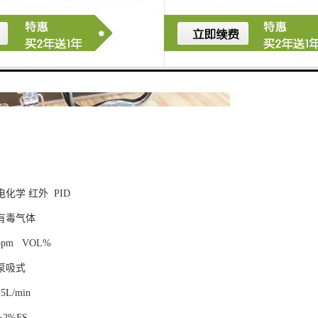
化学 红外 PID
有毒气体
pm VOL%
泵吸式
5L/min
2%FS