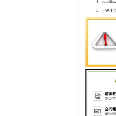
4、ppm和m
5、一键开
6、测试曲
7、标配10
8、一键打
9、可选配