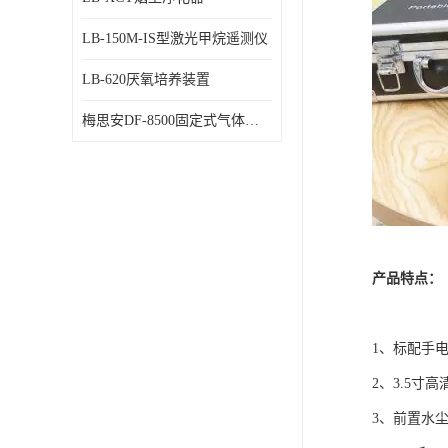
LB-150M-IS型激光甲烷遥测仪
LB-620厌氧培养装置
梅思安DF-8500固定式气体检测仪
产品特点：
1、标配手
2、3.5寸
3、前置水尘