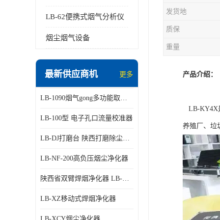
发货地
LB-62便携式烟气分析仪
质保
烟尘烟气设备
重量
最新供应商机
更多
产品介绍：
LB-1090烟气gong多功能取样管
LB-KY
LB-100型 电子孔口流量校准器
养殖厂、垃
LB-DJ打磨台 陕西打磨除尘平台
LB-NF-200高负压烟尘净化器
陕西省双臂焊烟净化器 LB-XZX
LB-XZ移动式焊烟净化器
LB-XCY烟尘净化器