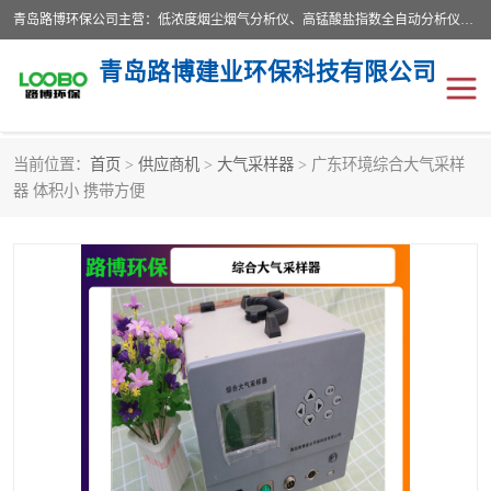
青岛路博环保公司主营：低浓度烟尘烟气分析仪、高锰酸盐指数全自动分析仪、便携式超声波明渠流量计、便携式水质采样器、恒温恒湿称重系统、手持式油烟检测仪等;是一家集环保科研、设计、生产、维护、销售和系统集成为一体的综合性高科技企业。路博人秉承"科学技术是第一生产力的重要理念，倡导环境友好型的生产、生活和消费方式。
青岛路博建业环保科技有限公司
当前位置：
首页
>
供应商机
>
大气采样器
> 广东环境综合大气采样
生物安全柜
气体检测仪
器 体积小 携带方便
水质检测仪
手持式油烟检测仪
恒温恒湿称重系统
二恶英采集器
实验室仪器
LB-8110降水降尘采样器
便携式水质采样器
LB-7035油气回收
便携式超声波明渠流量计
大气环境采样器