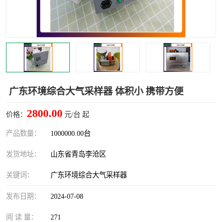
LB-4200高锰酸盐指数仪
LB-62便携式烟气分析仪
烟尘烟气设备
大气采样器
粉尘设备
水质采样器
德图仪器
油烟监测仪
广东环境综合大气采样器 体积小 携带方便
新宇宙仪器
凯恩仪器
2800.00
价格：
元/台 起
烟尘净化器
产品数量：
1000000.00台
发货地址：
山东省青岛李沧区
关键词：
广东环境综合大气采样器
发布日期：
2024-07-08
阅 读 量：
271