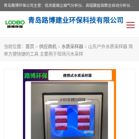
青岛路博环保公司主营：低浓度烟尘烟气分析仪、高锰酸盐指数全自动分析仪、便携式超声波明渠流量计、便携式水质采样器、恒温恒湿称重系统、手持式油烟检测仪等;是一家集环保科研、设计、生产、维护、销售和系统集成为一体的综合性高科技企业。路博人秉承"科学技术是第一生产力的重要理念，倡导环境友好型的生产、生活和消费方式。
青岛路博建业环保科技有限公司
当前位置：
首页
>
供应商机
>
水质采样器
> 山东户外水质采样器 简
生物安全柜
气体检测仪
单方便快捷的工具 主要用于现场污水采样
水质检测仪
手持式油烟检测仪
恒温恒湿称重系统
二恶英采集器
实验室仪器
LB-8110降水降尘采样器
便携式水质采样器
LB-7035油气回收
便携式超声波明渠流量计
大气环境采样器