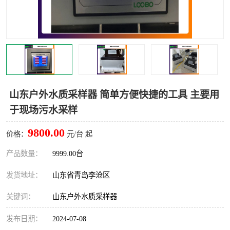
LB-4200高锰酸盐指数仪
LB-62便携式烟气分析仪
烟尘烟气设备
大气采样器
粉尘设备
水质采样器
德图仪器
油烟监测仪
山东户外水质采样器 简单方便快捷的工具 主要用
于现场污水采样
新宇宙仪器
凯恩仪器
9800.00
价格：
元/台 起
烟尘净化器
产品数量：
9999.00台
发货地址：
山东省青岛李沧区
关键词：
山东户外水质采样器
发布日期：
2024-07-08