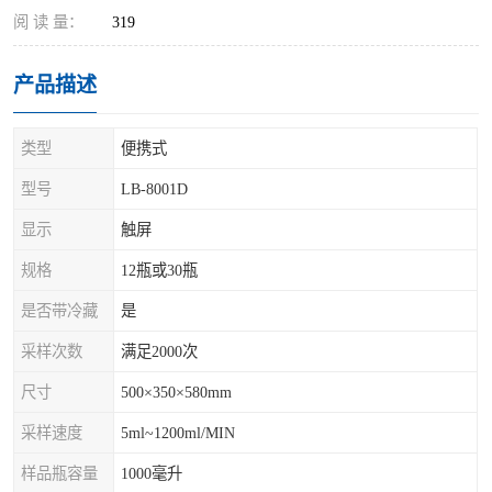
阅 读 量：
319
产品描述
类型
便携式
型号
LB-8001D
显示
触屏
规格
12瓶或30瓶
是否带冷藏
是
采样次数
满足2000次
尺寸
500×350×580mm
采样速度
5ml~1200ml/MIN
样品瓶容量
1000毫升