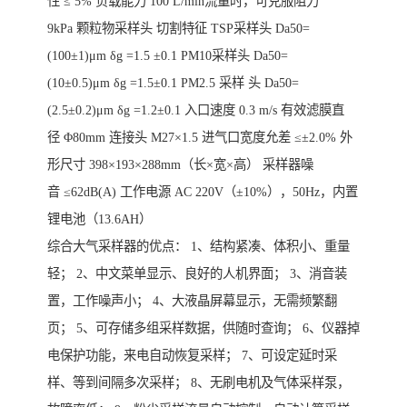
性 ≤ 5% 负载能力 100 L/min流量时，可克服阻力
9kPa 颗粒物采样头 切割特征 TSP采样头 Da50=
(100±1)μm δg =1.5 ±0.1 PM10采样头 Da50=
(10±0.5)μm δg =1.5±0.1 PM2.5 采样 头 Da50=
(2.5±0.2)μm δg =1.2±0.1 入口速度 0.3 m/s 有效滤膜直
径 Φ80mm 连接头 M27×1.5 进气口宽度允差 ≤±2.0% 外
形尺寸 398×193×288mm（长×宽×高） 采样器噪
音 ≤62dB(A) 工作电源 AC 220V（±10%），50Hz，内置
锂电池（13.6AH）
综合大气采样器的优点： 1、结构紧凑、体积小、重量
轻； 2、中文菜单显示、良好的人机界面； 3、消音装
置，工作噪声小； 4、大液晶屏幕显示，无需频繁翻
页； 5、可存储多组采样数据，供随时查询； 6、仪器掉
电保护功能，来电自动恢复采样； 7、可设定延时采
样、等到间隔多次采样； 8、无刷电机及气体采样泵，