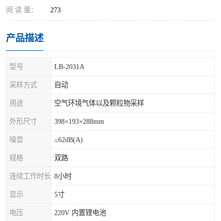
阅 读 量：
273
产品描述
型号
LB-2031A
采样方式
自动
用途
空气环境气体以及颗粒物采样
外形尺寸
398×193×288mm
噪音
≤62dB(A)
规格
双路
连续工作时长
8小时
显示
5寸
电压
220V 内置锂电池