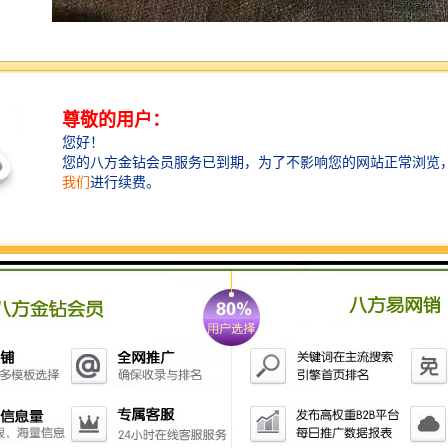
综合大气采样器的保养和维护： 1、仪器在搬运、携带
等过程中应防其它东西碰压微电脑的按键，以免误动作
开机。 2、若要重新设定或提前关机，只要按"确认/取
消"键，则进入重新设定或关机。 3、长时间放置应在通
风干燥处。若3个月以上不用应进行补充电，以确保高能
镉镍电池的使用寿命。 4、吸收管的排入、排出装置不
能接反，以防止吸收管内的吸收液倒流入流量计
内。 5、在无交流电源或电源设置不太便利的情况下，
即可使用机内电池（可选）供电，即使交流电源中途停
电，蓄电池会自动供给仪器继续工作。 6、橡皮管或泵
有漏气现象，应进行检修。 7、U池已用完，需要更换。
如用蓄电池则需要重新充电； 8、高温高湿季节，吸收
瓶内水汽会进入抽气泵及流量计。 9、合理的双路双泵