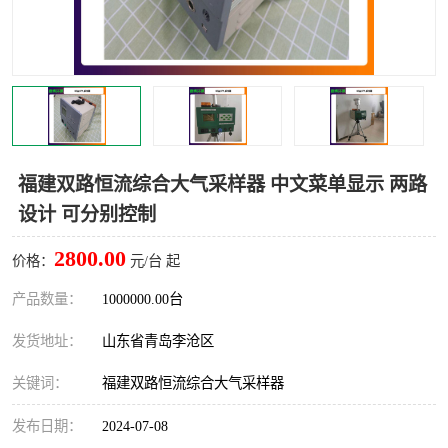
LB-4200高锰酸盐指数仪
LB-62便携式烟气分析仪
烟尘烟气设备
大气采样器
粉尘设备
水质采样器
德图仪器
油烟监测仪
福建双路恒流综合大气采样器 中文菜单显示 两路
设计 可分别控制
新宇宙仪器
凯恩仪器
2800.00
价格：
元/台 起
烟尘净化器
产品数量：
1000000.00台
发货地址：
山东省青岛李沧区
关键词：
福建双路恒流综合大气采样器
发布日期：
2024-07-08