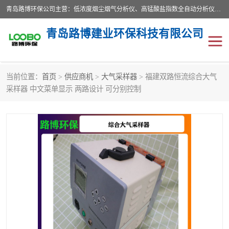
青岛路博环保公司主营：低浓度烟尘烟气分析仪、高锰酸盐指数全自动分析仪、便携式超声波明渠流量计、便携式水质采样器、恒温恒湿称重系统、手持式油烟检测仪等;是一家集环保科研、设计、生产、维护、销售和系统集成为一体的综合性高科技企业。路博人秉承"科学技术是第一生产力的重要理念，倡导环境友好型的生产、生活和消费方式。
青岛路博建业环保科技有限公司
当前位置：
首页
>
供应商机
>
大气采样器
> 福建双路恒流综合大气
生物安全柜
气体检测仪
采样器 中文菜单显示 两路设计 可分别控制
水质检测仪
手持式油烟检测仪
恒温恒湿称重系统
二恶英采集器
实验室仪器
LB-8110降水降尘采样器
便携式水质采样器
LB-7035油气回收
便携式超声波明渠流量计
大气环境采样器