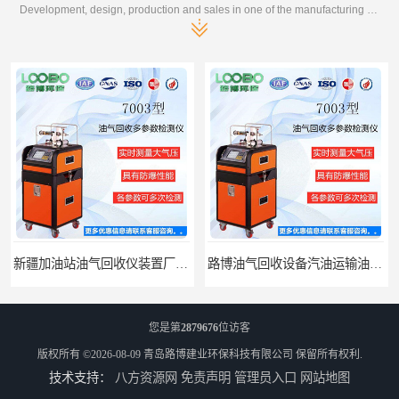
Development, design, production and sales in one of the manufacturing enterprises
路博油气回收设备汽油运输油气回收设备厂家直销
江西全自动水质采样器批发直销
您是第
2879676
位访客
版权所有 ©2026-08-09
青岛路博建业环保科技有限公司
保留所有权利.
技术支持：
八方资源网
免责声明
管理员入口
网站地图