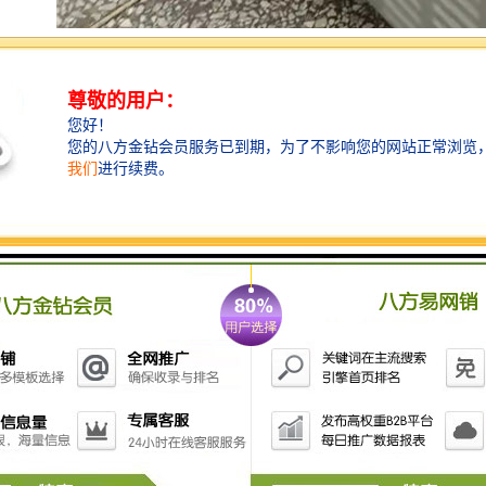
其次，前期工作人员通过走访、调查、航拍等方式标记
好当地的水源分布情况，以便能够全面了解此区域的水
质情况。再安排检测人员到实际区域进行考察，并做出
一份完善的调查报告，挑选出适合的检测区域及检测水
域，确定检测取样点，以保证水质检测的准确性，降低
检测取样时所出现的误差。
在确定监测点后，可借助水质自动采样器来进行水质的
取样，以确保所取水样具有随机性、代表性，还可防止
水样被人为污染，以保证检测结果的准确性。