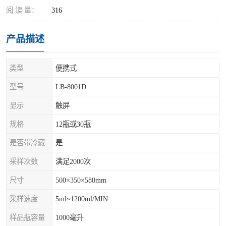
阅 读 量：
316
产品描述
类型
便携式
型号
LB-8001D
显示
触屏
规格
12瓶或30瓶
是否带冷藏
是
采样次数
满足2000次
尺寸
500×350×580mm
采样速度
5ml~1200ml/MIN
样品瓶容量
1000毫升