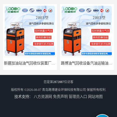
新疆加油站油气回收仪装置厂家报价
路博油气回收设备汽油运输油气回收设备厂家直销
您是第
2872087
位访客
版权所有 ©2026-08-07
青岛路博建业环保科技有限公司
保留所有权利.
技术支持：
八方资源网
免责声明
管理员入口
网站地图