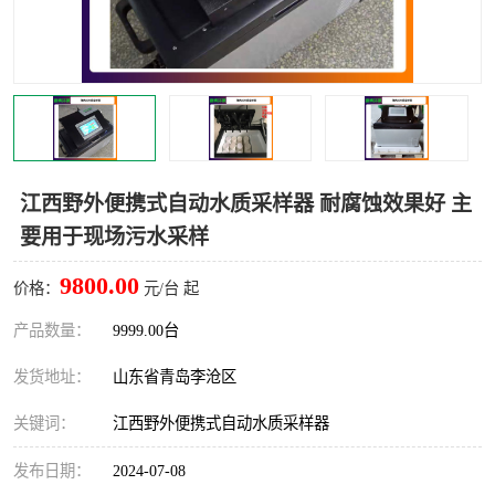
LB-4200高锰酸盐指数仪
LB-62便携式烟气分析仪
烟尘烟气设备
大气采样器
粉尘设备
水质采样器
德图仪器
油烟监测仪
江西野外便携式自动水质采样器 耐腐蚀效果好 主
要用于现场污水采样
新宇宙仪器
凯恩仪器
9800.00
价格：
元/台 起
烟尘净化器
产品数量：
9999.00台
发货地址：
山东省青岛李沧区
关键词：
江西野外便携式自动水质采样器
发布日期：
2024-07-08