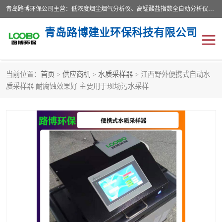
青岛路博环保公司主营：低浓度烟尘烟气分析仪、高锰酸盐指数全自动分析仪、便携式超声波明渠流量计、便携式水质采样器、恒温恒湿称重系统、手持式油烟检测仪等;是一家集环保科研、设计、生产、维护、销售和系统集成为一体的综合性高科技企业。路博人秉承"科学技术是第一生产力的重要理念，倡导环境友好型的生产、生活和消费方式。
青岛路博建业环保科技有限公司
当前位置：
首页
>
供应商机
>
水质采样器
> 江西野外便携式自动水
生物安全柜
气体检测仪
质采样器 耐腐蚀效果好 主要用于现场污水采样
水质检测仪
手持式油烟检测仪
恒温恒湿称重系统
二恶英采集器
实验室仪器
LB-8110降水降尘采样器
便携式水质采样器
LB-7035油气回收
便携式超声波明渠流量计
大气环境采样器