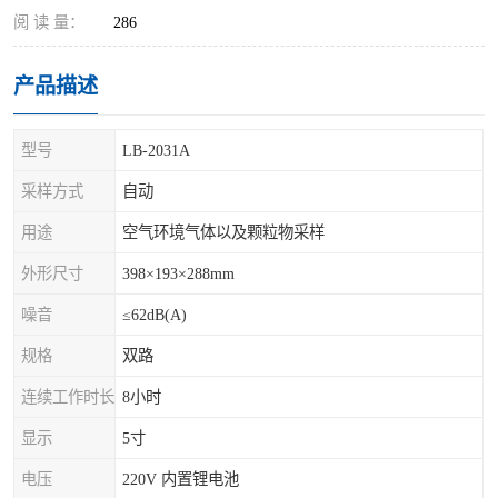
阅 读 量：
286
产品描述
型号
LB-2031A
采样方式
自动
用途
空气环境气体以及颗粒物采样
外形尺寸
398×193×288mm
噪音
≤62dB(A)
规格
双路
连续工作时长
8小时
显示
5寸
电压
220V 内置锂电池