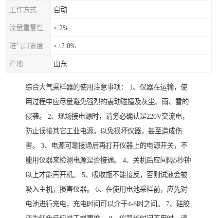
工作方式
自动
流量重复性
≤ 2%
进气口宽度允差
≤±2.0%
产地
山东
综合大气采样器的使用注意事项： 1、仪器在运输，使
用过程中应尽量避免强烈的震动碰撞及灰尘、雨、雪的
侵袭。 2、现场接电源时，请务必确认是220V交流电，
防止误接其它工业电源。以免损坏仪器，甚至造成伤
害。 3、电源可靠接通后再打开仪器上的电源开关，不
能用仪器来检测电源是否接通。 4、关机后应间隔5秒钟
以上才能再开机。 5、吸收瓶不能接反，否则试液会被
吸入主机，损害仪器。 6、在使用电池采样前，应先对
电池进行充电，充电时间可以介于4-6时之间。 7、硅胶