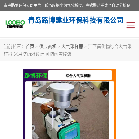
青岛路博环保公司主营：低浓度烟尘烟气分析仪、高锰酸盐指数全自动分析仪、便携式超声波明渠流量计、便携式水质采样器、恒温恒湿称重系统、手持式油烟检测仪等;是一家集环保科研、设计、生产、维护、销售和系统集成为一体的综合性高科技企业。路博人秉承"科学技术是第一生产力的重要理念，倡导环境友好型的生产、生活和消费方式。
青岛路博建业环保科技有限公司
当前位置：
首页
>
供应商机
>
大气采样器
> 江西氟化物综合大气采
生物安全柜
气体检测仪
样器 采用防雨淋设计 可防雨雪侵袭
水质检测仪
手持式油烟检测仪
恒温恒湿称重系统
二恶英采集器
实验室仪器
LB-8110降水降尘采样器
便携式水质采样器
LB-7035油气回收
便携式超声波明渠流量计
大气环境采样器