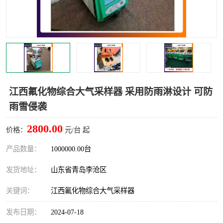
LB-4200高锰酸盐指数仪
LB-62便携式烟气分析仪
烟尘烟气设备
大气采样器
粉尘设备
水质采样器
德图仪器
油烟监测仪
江西氟化物综合大气采样器 采用防雨淋设计 可防
雨雪侵袭
新宇宙仪器
凯恩仪器
2800.00
价格：
元/台 起
烟尘净化器
产品数量：
1000000.00台
发货地址：
山东省青岛李沧区
关键词：
江西氟化物综合大气采样器
发布日期：
2024-07-18