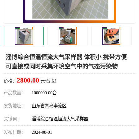
LB-4200高锰酸盐指数仪
LB-62便携式烟气分析仪
烟尘烟气设备
大气采样器
粉尘设备
水质采样器
德图仪器
油烟监测仪
淄博综合恒温恒流大气采样器 体积小 携带方便
可直接或同时采集环境空气中的气态污染物
新宇宙仪器
凯恩仪器
2800.00
价格：
元/台 起
烟尘净化器
产品数量：
1000000.00台
发货地址：
山东省青岛李沧区
关键词：
淄博综合恒温恒流大气采样器
发布日期：
2024-08-01