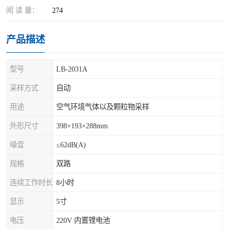
阅 读 量：
274
产品描述
型号
LB-2031A
采样方式
自动
用途
空气环境气体以及颗粒物采样
外形尺寸
398×193×288mm
噪音
≤62dB(A)
规格
双路
连续工作时长
8小时
显示
5寸
电压
220V 内置锂电池