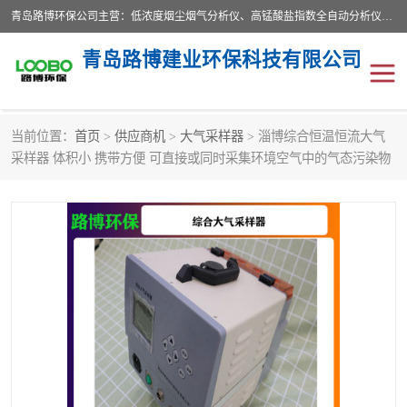
青岛路博环保公司主营：低浓度烟尘烟气分析仪、高锰酸盐指数全自动分析仪、便携式超声波明渠流量计、便携式水质采样器、恒温恒湿称重系统、手持式油烟检测仪等;是一家集环保科研、设计、生产、维护、销售和系统集成为一体的综合性高科技企业。路博人秉承"科学技术是第一生产力的重要理念，倡导环境友好型的生产、生活和消费方式。
青岛路博建业环保科技有限公司
当前位置：
首页
>
供应商机
>
大气采样器
> 淄博综合恒温恒流大气
生物安全柜
气体检测仪
采样器 体积小 携带方便 可直接或同时采集环境空气中的气态污染物
水质检测仪
手持式油烟检测仪
恒温恒湿称重系统
二恶英采集器
实验室仪器
LB-8110降水降尘采样器
便携式水质采样器
LB-7035油气回收
便携式超声波明渠流量计
大气环境采样器