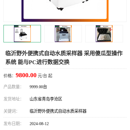
LB-4200高锰酸盐指数仪
LB-62便携式烟气分析仪
烟尘烟气设备
大气采样器
粉尘设备
水质采样器
德图仪器
油烟监测仪
临沂野外便携式自动水质采样器 采用傻瓜型操作
系统 能与PC进行数据交换
新宇宙仪器
凯恩仪器
9800.00
价格：
元/台 起
烟尘净化器
产品数量：
9999.00台
发货地址：
山东省青岛李沧区
关键词：
临沂野外便携式自动水质采样器
发布日期：
2024-08-12