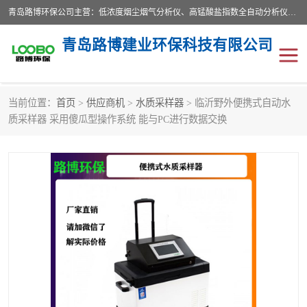
青岛路博环保公司主营：低浓度烟尘烟气分析仪、高锰酸盐指数全自动分析仪、便携式超声波明渠流量计、便携式水质采样器、恒温恒湿称重系统、手持式油烟检测仪等;是一家集环保科研、设计、生产、维护、销售和系统集成为一体的综合性高科技企业。路博人秉承"科学技术是第一生产力的重要理念，倡导环境友好型的生产、生活和消费方式。
青岛路博建业环保科技有限公司
当前位置：
首页
>
供应商机
>
水质采样器
> 临沂野外便携式自动水
生物安全柜
气体检测仪
质采样器 采用傻瓜型操作系统 能与PC进行数据交换
水质检测仪
手持式油烟检测仪
恒温恒湿称重系统
二恶英采集器
实验室仪器
LB-8110降水降尘采样器
便携式水质采样器
LB-7035油气回收
便携式超声波明渠流量计
大气环境采样器