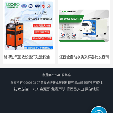
路博油气回收设备汽油运输油气回收设备厂家直销
江西全自动水质采样器批发直销
您是第
2870411
位访客
版权所有 ©2026-08-07
青岛路博建业环保科技有限公司
保留所有权利.
技术支持：
八方资源网
免责声明
管理员入口
网站地图