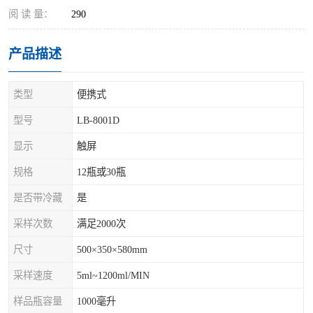
阅 读 量：
290
产品描述
类型
便携式
型号
LB-8001D
显示
触屏
规格
12瓶或30瓶
是否带冷藏
是
采样次数
满足2000次
尺寸
500×350×580mm
采样速度
5ml~1200ml/MIN
样品瓶容量
1000毫升