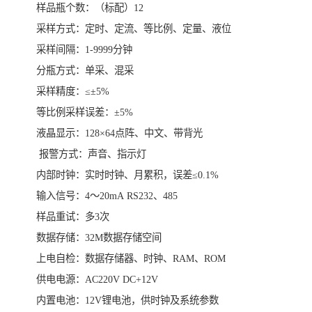
样品瓶个数：（标配）12
采样方式：定时、定流、等比例、定量、液位
采样间隔：1-9999分钟
分瓶方式：单采、混采
采样精度：≤±5%
等比例采样误差：±5%
液晶显示：128×64点阵、中文、带背光
报警方式：声音、指示灯
内部时钟：实时时钟、月累积，误差≤0.1%
输入信号：4～20mA RS232、485
样品重试：多3次
数据存储：32M数据存储空间
上电自检：数据存储器、时钟、RAM、ROM
供电电源：AC220V DC+12V
内置电池：12V锂电池，供时钟及系统参数