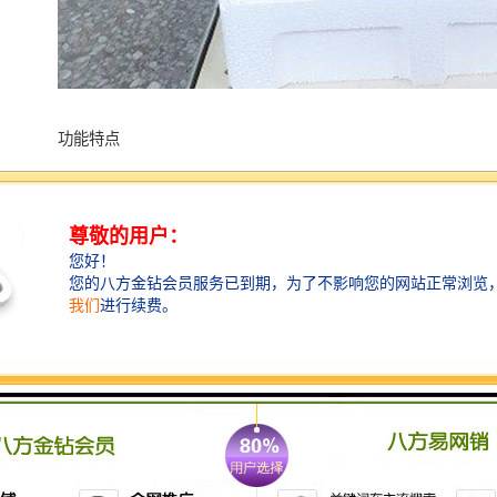
功能特点
1）分瓶留样功能：仪器可实现 1～12 瓶分瓶留样，瓶数
可自由设定。
2）采样功能：可实现定时采样、时间等比、流量等比、
外控采样、 串口控制等多种采样方式。
3）留样记录功能：可记录每次采样的留样瓶号、留样时
间、留样量、COD 值和 NH3-N 值，可记录 1000 条数据
记录。
4）对外接口：流量计模拟接口，RS485 接口。
5）断电保护功能：仪器在运行状态下断电并重新通电
后，仪器能自动恢复原 运行状态，断电后仪器参数不丢