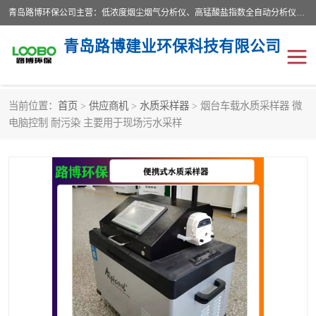
青岛路博环保公司主营：低浓度烟尘烟气分析仪、高锰酸盐指数全自动分析仪、便携式超声波明渠流量计、便携式水质采样器、恒温恒湿称重系统、手持式油烟检测仪等;是一家集环保科研、设计、生产、维护、销售和系统集成为一体的综合性高科技企业。路博人秉承"科学技术是第一生产力的重要理念，倡导环境友好型的生产、生活和消费方式。
青岛路博建业环保科技有限公司
当前位置：
首页
>
供应商机
>
水质采样器
> 烟台车载水质采样器 微
生物安全柜
气体检测仪
电脑控制 耐污染 主要用于现场污水采样
水质检测仪
手持式油烟检测仪
恒温恒湿称重系统
二恶英采集器
实验室仪器
LB-8110降水降尘采样器
便携式水质采样器
LB-7035油气回收
便携式超声波明渠流量计
大气环境采样器