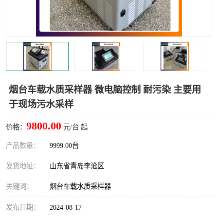
LB-4200高锰酸盐指数仪
LB-62便携式烟气分析仪
烟尘烟气设备
大气采样器
粉尘设备
水质采样器
德图仪器
油烟监测仪
烟台车载水质采样器 微电脑控制 耐污染 主要用
于现场污水采样
新宇宙仪器
凯恩仪器
9800.00
价格：
元/台 起
烟尘净化器
产品数量：
9999.00台
发货地址：
山东省青岛李沧区
关键词：
烟台车载水质采样器
发布日期：
2024-08-17