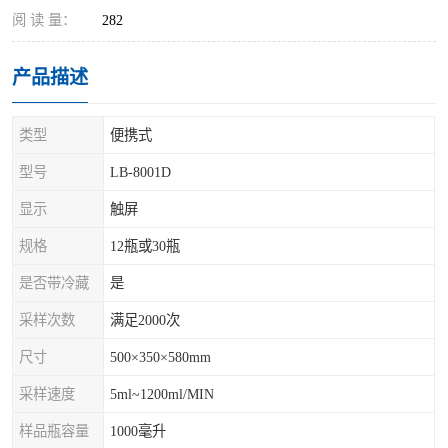
阅 读 量：
282
产品描述
类型
便携式
型号
LB-8001D
显示
触屏
规格
12瓶或30瓶
是否带冷藏
是
采样次数
满足2000次
尺寸
500×350×580mm
采样速度
5ml~1200ml/MIN
样品瓶容量
1000毫升