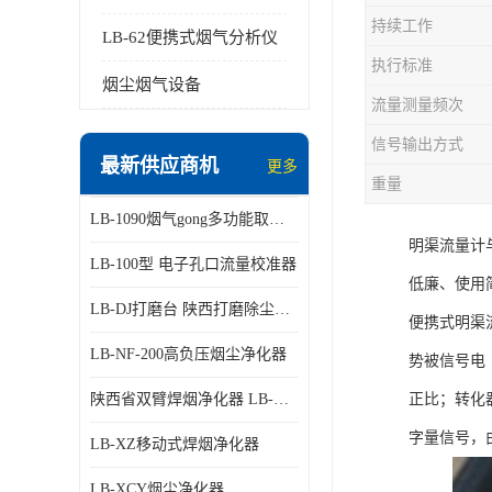
持续工作
LB-62便携式烟气分析仪
执行标准
烟尘烟气设备
流量测量频次
信号输出方式
最新供应商机
更多
重量
LB-1090烟气gong多功能取样管
明渠流量计
LB-100型 电子孔口流量校准器
低廉、使用
LB-DJ打磨台 陕西打磨除尘平台
便携式明渠
LB-NF-200高负压烟尘净化器
势被信号电
陕西省双臂焊烟净化器 LB-XZX
正比；转化
字量信号，
LB-XZ移动式焊烟净化器
LB-XCY烟尘净化器