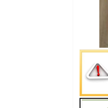
明渠流量计
针对城市供
1） 水路
2） 测量度