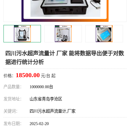
LB-4200高锰酸盐指数仪
LB-62便携式烟气分析仪
烟尘烟气设备
大气采样器
粉尘设备
水质采样器
德图仪器
油烟监测仪
四川污水超声流量计 厂家 能将数据导出便于对数
据进行统计分析
新宇宙仪器
凯恩仪器
18500.00
价格：
元/台 起
烟尘净化器
产品数量：
1000000.00台
发货地址：
山东省青岛李沧区
关键词：
四川污水超声流量计,厂家
发布日期：
2025-02-20