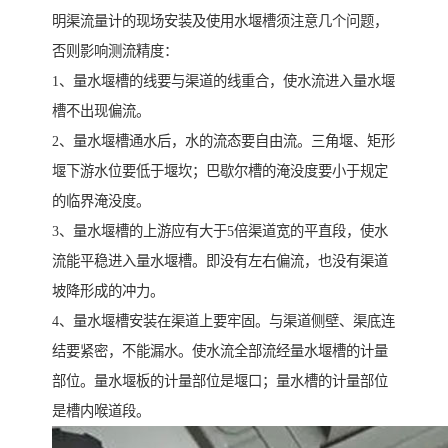
明渠流量计的现场安装及使用水堰槽须注意几个问题，
否则影响测流精度：
1、量水堰槽的线要与渠道的线重合，使水流进入量水堰
槽不出现偏流。
2、量水堰槽通水后，水的流态要自由流。三角堰、矩形
堰下游水位要低于堰坎；巴歇尔槽的淹没度要小于规定
的临界淹没度。
3、量水堰槽的上游应有大于5倍渠道宽的平直段，使水
流能平稳进入量水堰槽。即没有左右偏流，也没有渠道
坡降形成的冲力。
4、量水堰槽安装在渠道上要牢固。与渠道侧壁、渠底连
结要紧密，不能漏水。使水流全部流经量水堰槽的计量
部位。量水堰板的计量部位是堰口；量水槽的计量部位
是槽内喉道段。