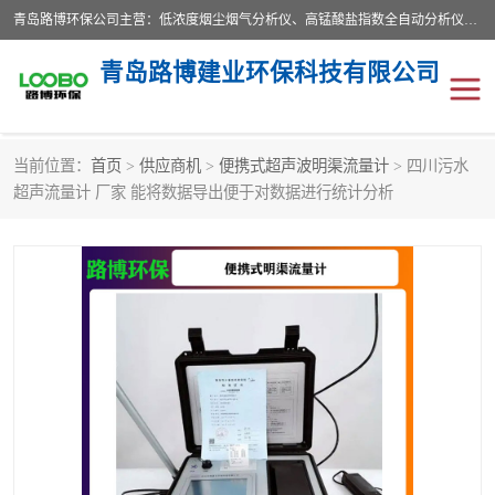
青岛路博环保公司主营：低浓度烟尘烟气分析仪、高锰酸盐指数全自动分析仪、便携式超声波明渠流量计、便携式水质采样器、恒温恒湿称重系统、手持式油烟检测仪等;是一家集环保科研、设计、生产、维护、销售和系统集成为一体的综合性高科技企业。路博人秉承"科学技术是第一生产力的重要理念，倡导环境友好型的生产、生活和消费方式。
青岛路博建业环保科技有限公司
当前位置：
首页
>
供应商机
>
便携式超声波明渠流量计
> 四川污水
生物安全柜
气体检测仪
超声流量计 厂家 能将数据导出便于对数据进行统计分析
水质检测仪
手持式油烟检测仪
恒温恒湿称重系统
二恶英采集器
实验室仪器
LB-8110降水降尘采样器
便携式水质采样器
LB-7035油气回收
便携式超声波明渠流量计
大气环境采样器