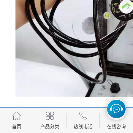
明渠流量计范围性能比较
1）水头损失或上游侧抬高水位 流速-水位法没有因测量
首页
产品分类
热线电话
在线咨询
带来水头损失，其余几种方法渠道均要被截流或装入一