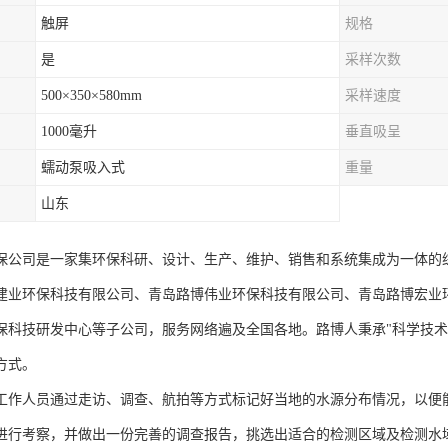
触屏
规格
是
采样次数
500×350×580mm
采样速度
1000毫升
垂直吸呈
蠕动泵吸入式
重量
山东
保公司是一家集环保科研、设计、生产、维护、销售和系统集成为一体的综
建业环保科技有限公司、青岛路博伟业环保科技有限公司、青岛路博宏业
保科技研发中心等子公司，服务网络遍及全国各地。路博人秉承"科学技术
方式。
工作人员通过走访、调查、航拍等方式标记好当地的水源分布情况，以便
进行考察，并做出一份完善的调查报告，挑选出适合的检测区域及检测水