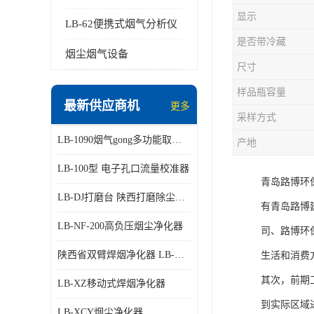
显示
LB-62便携式烟气分析仪
是否带冷藏
烟尘烟气设备
尺寸
样品瓶容量
最新供应商机
更多
采样方式
LB-1090烟气gong多功能取样管
产地
LB-100型 电子孔口流量校准器
青岛路博环
LB-DJ打磨台 陕西打磨除尘平台
有青岛路博
LB-NF-200高负压烟尘净化器
司、路博环
陕西省双臂焊烟净化器 LB-XZX
生活和消费
其次，前期
LB-XZ移动式焊烟净化器
到实际区域
LB-XCY烟尘净化器