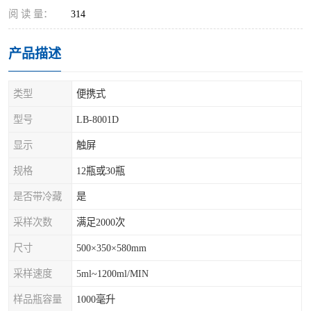
阅 读 量：
314
产品描述
类型
便携式
型号
LB-8001D
显示
触屏
规格
12瓶或30瓶
是否带冷藏
是
采样次数
满足2000次
尺寸
500×350×580mm
采样速度
5ml~1200ml/MIN
样品瓶容量
1000毫升