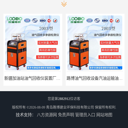
新疆加油站油气回收仪装置厂家报价
路博油气回收设备汽油运输油气回收设备厂家直销
您是第
2882912
位访客
版权所有 ©2026-08-09
青岛路博建业环保科技有限公司
保留所有权利.
技术支持：
八方资源网
免责声明
管理员入口
网站地图