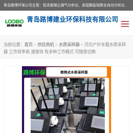
青岛路博环保公司主营：低浓度烟尘烟气分析仪、高锰酸盐指数全自动分析仪、便携式超声波明渠流量计、便携式水质采样器、恒温恒湿称重系统、手持式油烟检测仪等;是一家集环保科研、设计、生产、维护、销售和系统集成为一体的综合性高科技企业。路博人秉承"科学技术是第一生产力的重要理念，倡导环境友好型的生产、生活和消费方式。
青岛路博建业环保科技有限公司
当前位置：
首页
>
供应商机
>
水质采样器
> 河北户外车载水质采样
生物安全柜
气体检测仪
器 工作效率高 速度快 有多种工作模式 可随意切换
水质检测仪
手持式油烟检测仪
恒温恒湿称重系统
二恶英采集器
实验室仪器
LB-8110降水降尘采样器
便携式水质采样器
LB-7035油气回收
便携式超声波明渠流量计
大气环境采样器