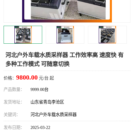
LB-4200高锰酸盐指数仪
LB-62便携式烟气分析仪
烟尘烟气设备
大气采样器
粉尘设备
水质采样器
德图仪器
油烟监测仪
河北户外车载水质采样器 工作效率高 速度快 有
多种工作模式 可随意切换
新宇宙仪器
凯恩仪器
9800.00
价格：
元/台 起
烟尘净化器
产品数量：
9999.00台
发货地址：
山东省青岛李沧区
关键词：
河北户外车载水质采样器
发布日期：
2025-03-22