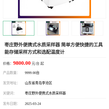
LB-4200高锰酸盐指数仪
LB-62便携式烟气分析仪
烟尘烟气设备
大气采样器
粉尘设备
水质采样器
德图仪器
油烟监测仪
枣庄野外便携式水质采样器 简单方便快捷的工具
能存储采样方式和选配温度计
新宇宙仪器
凯恩仪器
9800.00
价格：
元/台 起
烟尘净化器
产品数量：
9999.00台
发货地址：
山东省青岛李沧区
关键词：
枣庄野外便携式水质采样器
发布日期：
2025-03-24