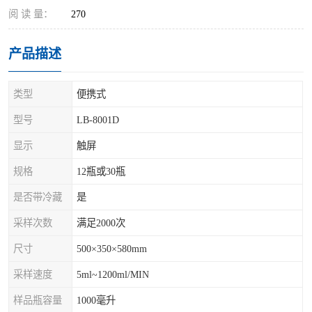
阅 读 量：
270
产品描述
类型
便携式
型号
LB-8001D
显示
触屏
规格
12瓶或30瓶
是否带冷藏
是
采样次数
满足2000次
尺寸
500×350×580mm
采样速度
5ml~1200ml/MIN
样品瓶容量
1000毫升