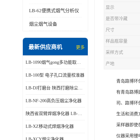
显示
LB-62便携式烟气分析仪
是否带冷藏
烟尘烟气设备
尺寸
样品瓶容量
最新供应商机
更多
采样方式
LB-1090烟气gong多功能取样管
产地
LB-100型 电子孔口流量校准器
青岛路博环
LB-DJ打磨台 陕西打磨除尘平台
有青岛路博
LB-NF-200高负压烟尘净化器
司、路博环
陕西省双臂焊烟净化器 LB-XZX
生活和消费
采样器即使
LB-XZ移动式焊烟净化器
仪器采用锂
LB-XCY烟尘净化器