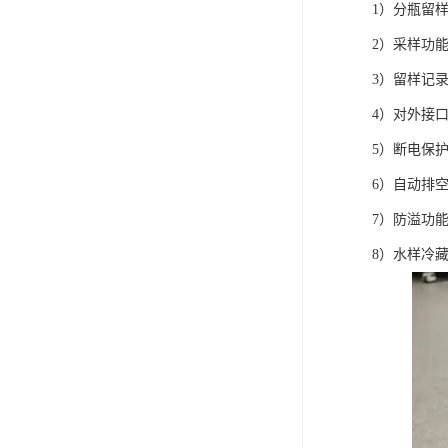
1）分瓶留样
2）采样功
3）留样记录
4）对外接口
5）断电保
6）自动排
7）防溢功
8）水样冷