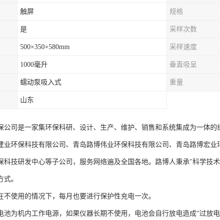
触屏
规格
是
采样次数
500×350×580mm
采样速度
1000毫升
垂直吸呈
蠕动泵吸入式
重量
山东
保公司是一家集环保科研、设计、生产、维护、销售和系统集成为一体的综
建业环保科技有限公司、青岛路博伟业环保科技有限公司、青岛路博宏业
保科技研发中心等子公司，服务网络遍及全国各地。路博人秉承"科学技术
方式。
在不使用的情况下，每月也要进行保护性充电一次。
电池为机内工作电源，如果仪器长期不使用，电池会自行放电造成“过放电”