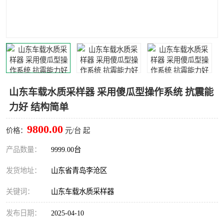
LB-4200高锰酸盐指数仪
LB-62便携式烟气分析仪
烟尘烟气设备
大气采样器
粉尘设备
水质采样器
德图仪器
油烟监测仪
山东车载水质采样器 采用傻瓜型操作系统 抗震能
力好 结构简单
新宇宙仪器
凯恩仪器
9800.00
价格：
元/台 起
烟尘净化器
产品数量：
9999.00台
发货地址：
山东省青岛李沧区
关键词：
山东车载水质采样器
发布日期：
2025-04-10