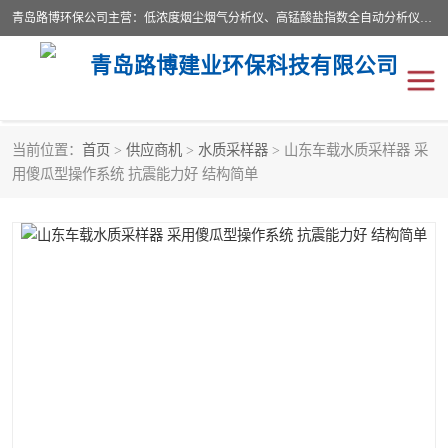
青岛路博环保公司主营：低浓度烟尘烟气分析仪、高锰酸盐指数全自动分析仪、便携式超声波明渠流量计、便携式水质采样器、恒温恒湿称重系统、手持式油烟检测仪等;是一家集环保科研、设计、生产、维护、销售和系统集成为一体的综合性高科技企业。路博人秉承"科学技术是第一生产力的重要理念，倡导环境友好型的生产、生活和消费方式。
青岛路博建业环保科技有限公司
当前位置：
首页
>
供应商机
>
水质采样器
> 山东车载水质采样器 采
生物安全柜
气体检测仪
用傻瓜型操作系统 抗震能力好 结构简单
水质检测仪
手持式油烟检测仪
恒温恒湿称重系统
二恶英采集器
实验室仪器
LB-8110降水降尘采样器
便携式水质采样器
LB-7035油气回收
便携式超声波明渠流量计
大气环境采样器