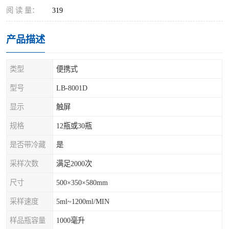
阅 读 量：
319
产品描述
类型
便携式
型号
LB-8001D
显示
触屏
规格
12瓶或30瓶
是否带冷藏
是
采样次数
满足2000次
尺寸
500×350×580mm
采样速度
5ml~1200ml/MIN
样品瓶容量
1000毫升