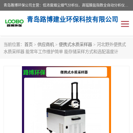
青岛路博环保公司主营：低浓度烟尘烟气分析仪、高锰酸盐指数全自动分析仪、便携式超声波明渠流量计、便携式水质采样器、恒温恒湿称重系统、手持式油烟检测仪等;是一家集环保科研、设计、生产、维护、销售和系统集成为一体的综合性高科技企业。路博人秉承"科学技术是第一生产力的重要理念，倡导环境友好型的生产、生活和消费方式。
青岛路博建业环保科技有限公司
当前位置：
首页
>
供应商机
>
便携式水质采样器
> 河北野外便携式
生物安全柜
气体检测仪
水质采样器 能常年工作维护简单 能存储采样方式和选配温度计
水质检测仪
手持式油烟检测仪
恒温恒湿称重系统
二恶英采集器
实验室仪器
LB-8110降水降尘采样器
便携式水质采样器
LB-7035油气回收
便携式超声波明渠流量计
大气环境采样器