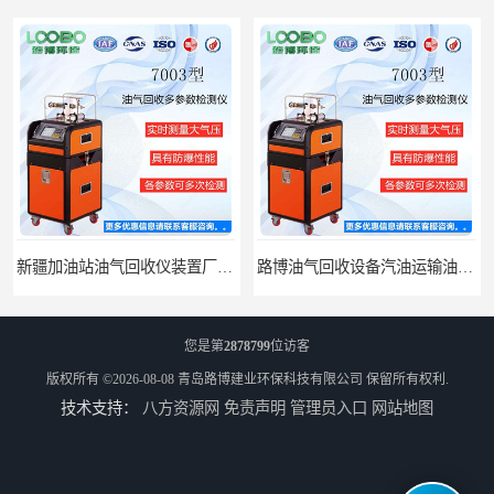
新疆加油站油气回收仪装置厂家报价
路博油气回收设备汽油运输油气回收设备厂家直销
您是第
2878799
位访客
版权所有 ©2026-08-08
青岛路博建业环保科技有限公司
保留所有权利.
技术支持：
八方资源网
免责声明
管理员入口
网站地图