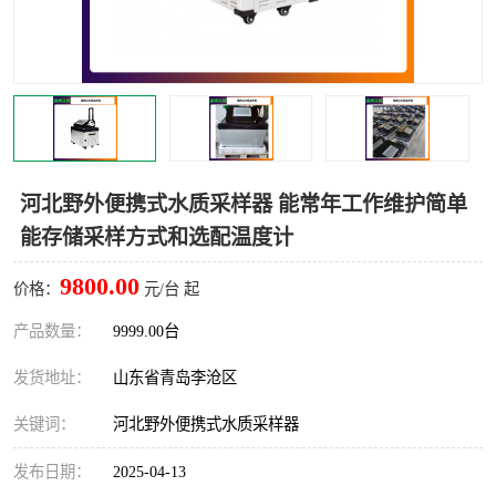
LB-4200高锰酸盐指数仪
LB-62便携式烟气分析仪
烟尘烟气设备
大气采样器
粉尘设备
水质采样器
德图仪器
油烟监测仪
河北野外便携式水质采样器 能常年工作维护简单
能存储采样方式和选配温度计
新宇宙仪器
凯恩仪器
9800.00
价格：
元/台 起
烟尘净化器
产品数量：
9999.00台
发货地址：
山东省青岛李沧区
关键词：
河北野外便携式水质采样器
发布日期：
2025-04-13