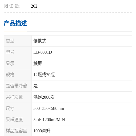
阅 读 量：
262
产品描述
类型
便携式
型号
LB-8001D
显示
触屏
规格
12瓶或30瓶
是否带冷藏
是
采样次数
满足2000次
尺寸
500×350×580mm
采样速度
5ml~1200ml/MIN
样品瓶容量
1000毫升