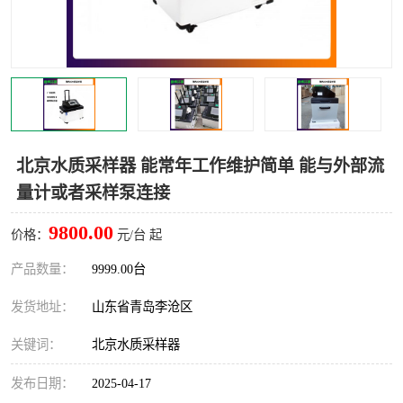
LB-4200高锰酸盐指数仪
LB-62便携式烟气分析仪
烟尘烟气设备
大气采样器
粉尘设备
水质采样器
德图仪器
油烟监测仪
北京水质采样器 能常年工作维护简单 能与外部流
量计或者采样泵连接
新宇宙仪器
凯恩仪器
9800.00
价格：
元/台 起
烟尘净化器
产品数量：
9999.00台
发货地址：
山东省青岛李沧区
关键词：
北京水质采样器
发布日期：
2025-04-17