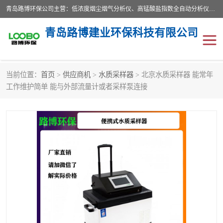
青岛路博环保公司主营：低浓度烟尘烟气分析仪、高锰酸盐指数全自动分析仪、便携式超声波明渠流量计、便携式水质采样器、恒温恒湿称重系统、手持式油烟检测仪等;是一家集环保科研、设计、生产、维护、销售和系统集成为一体的综合性高科技企业。路博人秉承"科学技术是第一生产力的重要理念，倡导环境友好型的生产、生活和消费方式。
青岛路博建业环保科技有限公司
当前位置：
首页
>
供应商机
>
水质采样器
> 北京水质采样器 能常年
生物安全柜
气体检测仪
工作维护简单 能与外部流量计或者采样泵连接
水质检测仪
手持式油烟检测仪
恒温恒湿称重系统
二恶英采集器
实验室仪器
LB-8110降水降尘采样器
便携式水质采样器
LB-7035油气回收
便携式超声波明渠流量计
大气环境采样器