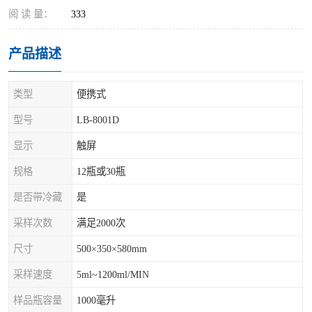
阅 读 量：
333
产品描述
类型
便携式
型号
LB-8001D
显示
触屏
规格
12瓶或30瓶
是否带冷藏
是
采样次数
满足2000次
尺寸
500×350×580mm
采样速度
5ml~1200ml/MIN
样品瓶容量
1000毫升