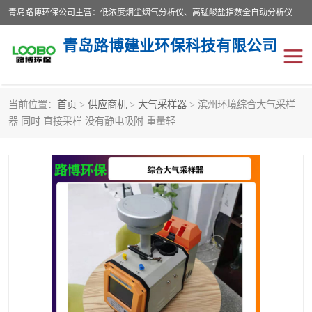
青岛路博环保公司主营：低浓度烟尘烟气分析仪、高锰酸盐指数全自动分析仪、便携式超声波明渠流量计、便携式水质采样器、恒温恒湿称重系统、手持式油烟检测仪等;是一家集环保科研、设计、生产、维护、销售和系统集成为一体的综合性高科技企业。路博人秉承"科学技术是第一生产力的重要理念，倡导环境友好型的生产、生活和消费方式。
青岛路博建业环保科技有限公司
当前位置：
首页
>
供应商机
>
大气采样器
> 滨州环境综合大气采样
生物安全柜
气体检测仪
器 同时 直接采样 没有静电吸附 重量轻
水质检测仪
手持式油烟检测仪
恒温恒湿称重系统
二恶英采集器
实验室仪器
LB-8110降水降尘采样器
便携式水质采样器
LB-7035油气回收
便携式超声波明渠流量计
大气环境采样器