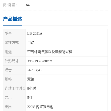
阅 读 量：
342
产品描述
型号
LB-2031A
采样方式
自动
用途
空气环境气体以及颗粒物采样
外形尺寸
398×193×288mm
噪音
≤62dB(A)
规格
双路
连续工作时长
8小时
显示
5寸
电压
220V 内置锂电池