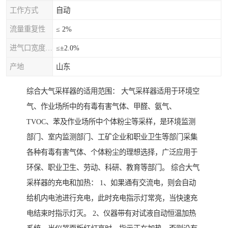
工作方式
自动
流量重复性
≤ 2%
进气口宽度允差
≤±2.0%
产地
山东
综合大气采样器的适用范围： 大气采样器适用于环境空
气、作业场所中的有毒有害气体、甲醛、氨气、
TVOC、苯及作业场所中个体粉尘等采样，是环境监测
部门、室内监测部门、工矿企业和职业卫生等部门采集
各种有毒有害气体、个体粉尘的理想选择，广泛应用于
环保、职业卫生、劳动、科研、教育等部门。 综合大气
采样器的充电和加热： 1、如果通有交流电，则会自动
给机内电池进行充电，此时充电指示灯常亮，当快速充
电结束时指示灯灭。 2、仪器带有对试液自动恒温加热