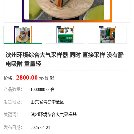
LB-4200高锰酸盐指数仪
LB-62便携式烟气分析仪
烟尘烟气设备
大气采样器
粉尘设备
水质采样器
德图仪器
油烟监测仪
滨州环境综合大气采样器 同时 直接采样 没有静
电吸附 重量轻
新宇宙仪器
凯恩仪器
2800.00
价格：
元/台 起
烟尘净化器
产品数量：
1000000.00台
发货地址：
山东省青岛李沧区
关键词：
滨州环境综合大气采样器
发布日期：
2025-04-21