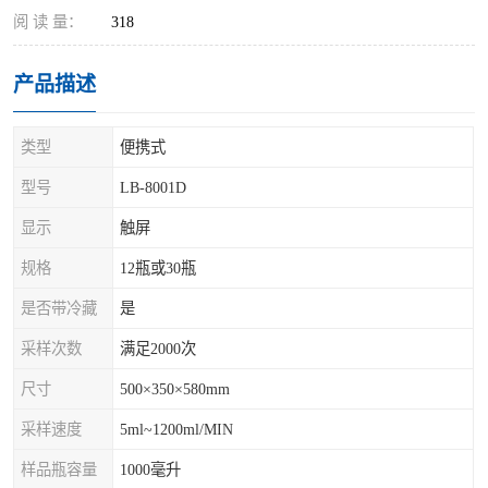
阅 读 量：
318
产品描述
类型
便携式
型号
LB-8001D
显示
触屏
规格
12瓶或30瓶
是否带冷藏
是
采样次数
满足2000次
尺寸
500×350×580mm
采样速度
5ml~1200ml/MIN
样品瓶容量
1000毫升