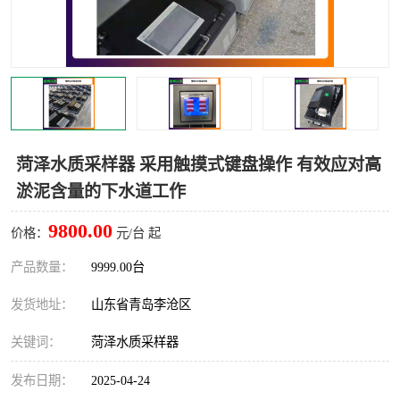
LB-4200高锰酸盐指数仪
LB-62便携式烟气分析仪
烟尘烟气设备
大气采样器
粉尘设备
水质采样器
德图仪器
油烟监测仪
菏泽水质采样器 采用触摸式键盘操作 有效应对高
淤泥含量的下水道工作
新宇宙仪器
凯恩仪器
9800.00
价格：
元/台 起
烟尘净化器
产品数量：
9999.00台
发货地址：
山东省青岛李沧区
关键词：
菏泽水质采样器
发布日期：
2025-04-24