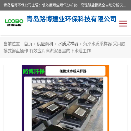
青岛路博环保公司主营：低浓度烟尘烟气分析仪、高锰酸盐指数全自动分析仪、便携式超声波明渠流量计、便携式水质采样器、恒温恒湿称重系统、手持式油烟检测仪等;是一家集环保科研、设计、生产、维护、销售和系统集成为一体的综合性高科技企业。路博人秉承"科学技术是第一生产力的重要理念，倡导环境友好型的生产、生活和消费方式。
青岛路博建业环保科技有限公司
当前位置：
首页
>
供应商机
>
水质采样器
> 菏泽水质采样器 采用触
生物安全柜
气体检测仪
摸式键盘操作 有效应对高淤泥含量的下水道工作
水质检测仪
手持式油烟检测仪
恒温恒湿称重系统
二恶英采集器
实验室仪器
LB-8110降水降尘采样器
便携式水质采样器
LB-7035油气回收
便携式超声波明渠流量计
大气环境采样器