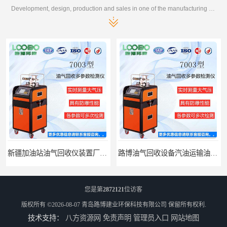
Development, design, production and sales in one of the manufacturing enterprises
新疆加油站油气回收仪装置厂家报价
路博油气回收设备汽油运输油气回收设备厂家直销
您是第
2872121
位访客
版权所有 ©2026-08-07
青岛路博建业环保科技有限公司
保留所有权利.
技术支持：
八方资源网
免责声明
管理员入口
网站地图