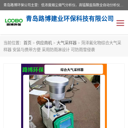
青岛路博环保公司主营：低浓度烟尘烟气分析仪、高锰酸盐指数全自动分析仪、便携式超声波明渠流量计、便携式水质采样器、恒温恒湿称重系统、手持式油烟检测仪等;是一家集环保科研、设计、生产、维护、销售和系统集成为一体的综合性高科技企业。路博人秉承"科学技术是第一生产力的重要理念，倡导环境友好型的生产、生活和消费方式。
青岛路博建业环保科技有限公司
当前位置：
首页
>
供应商机
>
大气采样器
> 菏泽氟化物综合大气采
生物安全柜
气体检测仪
样器 安装与携带方便 采用防雨淋设计 可防雨雪侵袭
水质检测仪
手持式油烟检测仪
恒温恒湿称重系统
二恶英采集器
实验室仪器
LB-8110降水降尘采样器
便携式水质采样器
LB-7035油气回收
便携式超声波明渠流量计
大气环境采样器