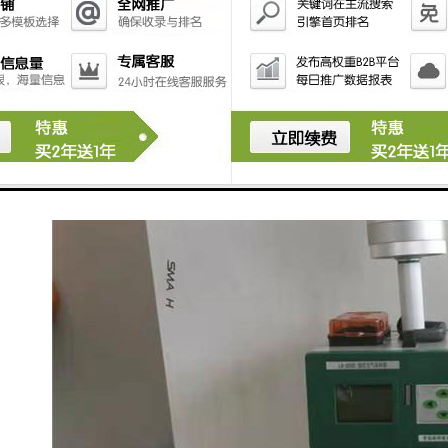
的震动碰撞及防止灰尘、雨、雪的侵袭。 5、现场采样
时，应确认使用220V交流电，防止误接其它工业电源而
损坏采样器。 6、关机后应间隔5秒钟以上才能再开
机。 7、严禁在矿井下或易燃易爆环境中使用。