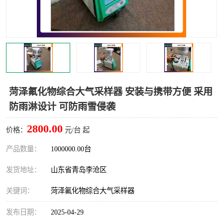
LB-4200高锰酸盐指数仪
LB-62便携式烟气分析仪
烟尘烟气设备
大气采样器
粉尘设备
水质采样器
德图仪器
油烟监测仪
菏泽氟化物综合大气采样器 安装与携带方便 采用
防雨淋设计 可防雨雪侵袭
新宇宙仪器
凯恩仪器
2800.00
价格：
元/台 起
烟尘净化器
产品数量：
1000000.00台
发货地址：
山东省青岛李沧区
关键词：
菏泽氟化物综合大气采样器
发布日期：
2025-04-29