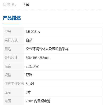
阅 读 量：
316
产品描述
型号
LB-2031A
采样方式
自动
用途
空气环境气体以及颗粒物采样
外形尺寸
398×193×288mm
噪音
≤62dB(A)
规格
双路
连续工作时长
8小时
显示
5寸
电压
220V 内置锂电池