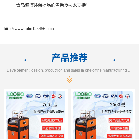
青岛路博环保提品的售后及技术支持！
http://www.lubo123456.com
产品推荐
Development, design, production and sales in one of the manufacturing enterprises