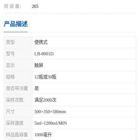
阅 读 量：
265
产品描述
类型
便携式
型号
LB-8001D
显示
触屏
规格
12瓶或30瓶
是否带冷藏
是
采样次数
满足2000次
尺寸
500×350×580mm
采样速度
5ml~1200ml/MIN
样品瓶容量
1000毫升