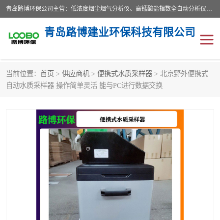
青岛路博环保公司主营：低浓度烟尘烟气分析仪、高锰酸盐指数全自动分析仪、便携式超声波明渠流量计、便携式水质采样器、恒温恒湿称重系统、手持式油烟检测仪等;是一家集环保科研、设计、生产、维护、销售和系统集成为一体的综合性高科技企业。路博人秉承"科学技术是第一生产力的重要理念，倡导环境友好型的生产、生活和消费方式。
青岛路博建业环保科技有限公司
当前位置：
首页
>
供应商机
>
便携式水质采样器
> 北京野外便携式
生物安全柜
气体检测仪
自动水质采样器 操作简单灵活 能与PC进行数据交换
水质检测仪
手持式油烟检测仪
恒温恒湿称重系统
二恶英采集器
实验室仪器
LB-8110降水降尘采样器
便携式水质采样器
LB-7035油气回收
便携式超声波明渠流量计
大气环境采样器