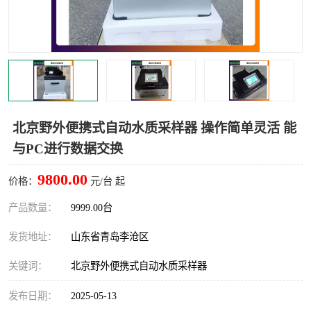
LB-4200高锰酸盐指数仪
LB-62便携式烟气分析仪
烟尘烟气设备
大气采样器
粉尘设备
水质采样器
德图仪器
油烟监测仪
北京野外便携式自动水质采样器 操作简单灵活 能
与PC进行数据交换
新宇宙仪器
凯恩仪器
9800.00
价格：
元/台 起
烟尘净化器
产品数量：
9999.00台
发货地址：
山东省青岛李沧区
关键词：
北京野外便携式自动水质采样器
发布日期：
2025-05-13