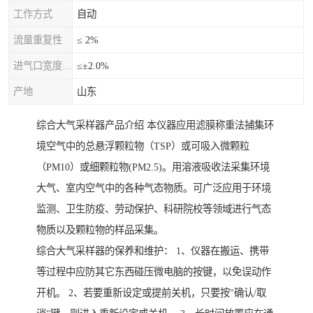
工作方式
自动
流量重复性
≤ 2%
进气口宽度允差
≤±2.0%
产地
山东
综合大气采样器产品介绍 本仪器应用滤膜称重法捕集环
境空气中的总悬浮颗粒物（TSP）或可吸入微颗粒
（PM10）或细颗粒物(PM2.5)。用溶液吸收法采集环境
大气、室内空气中的各种气态物质。可广泛应用于环境
监测、卫生防疫、劳动保护、科研院校等领域进行气态
物质以及颗粒物的样品采集。
综合大气采样器的保养和维护： 1、仪器在搬运、携带
等过程中应防其它东西碰压微电脑的按键，以免误动作
开机。 2、若要重新设定或提前关机，只要按"确认/取