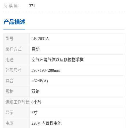
阅 读 量：
371
产品描述
型号
LB-2031A
采样方式
自动
用途
空气环境气体以及颗粒物采样
外形尺寸
398×193×288mm
噪音
≤62dB(A)
规格
双路
连续工作时长
8小时
显示
5寸
电压
220V 内置锂电池