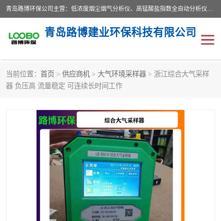
青岛路博环保公司主营：低浓度烟尘烟气分析仪、高锰酸盐指数全自动分析仪、便携式超声波明渠流量计、便携式水质采样器、恒温恒湿称重系统、手持式油烟检测仪等;是一家集环保科研、设计、生产、维护、销售和系统集成为一体的综合性高科技企业。路博人秉承"科学技术是第一生产力的重要理念，倡导环境友好型的生产、生活和消费方式。
青岛路博建业环保科技有限公司
当前位置：
首页
>
供应商机
>
大气环境采样器
> 浙江综合大气采样
生物安全柜
气体检测仪
器 负压高 流量稳定 可连续长时间工作
水质检测仪
手持式油烟检测仪
恒温恒湿称重系统
二恶英采集器
实验室仪器
LB-8110降水降尘采样器
便携式水质采样器
LB-7035油气回收
便携式超声波明渠流量计
大气环境采样器