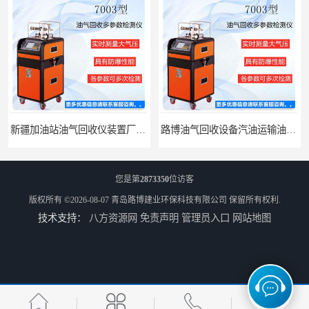
路博油气回收设备汽油运输油气回收设备厂家直销
江西全自动水质采样器批发直销
您是第
2873350
位访客
版权所有 ©2026-08-07
青岛路博建业环保科技有限公司
保留所有权利.
技术支持：
八方资源网
免责声明
管理员入口
网站地图
河南水质采样仪器设备
河南污水水质采样仪器设备厂家