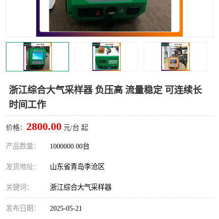
LB-4200高锰酸盐指数仪
LB-62便携式烟气分析仪
烟尘烟气设备
大气采样器
粉尘设备
水质采样器
德图仪器
油烟监测仪
浙江综合大气采样器 负压高 流量稳定 可连续长
时间工作
新宇宙仪器
凯恩仪器
2800.00
价格：
元/台 起
烟尘净化器
产品数量：
1000000.00台
发货地址：
山东省青岛李沧区
关键词：
浙江综合大气采样器
发布日期：
2025-05-21