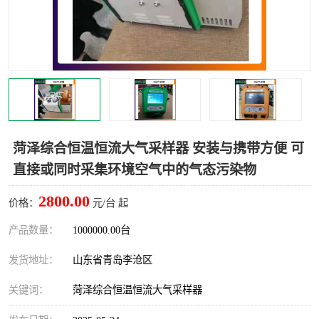
LB-4200高锰酸盐指数仪
LB-62便携式烟气分析仪
烟尘烟气设备
大气采样器
粉尘设备
水质采样器
德图仪器
油烟监测仪
菏泽综合恒温恒流大气采样器 安装与携带方便 可
新宇宙仪器
凯恩仪器
直接或同时采集环境空气中的气态污染物
烟尘净化器
2800.00
价格：
元/台 起
产品数量：
1000000.00台
发货地址：
山东省青岛李沧区
关键词：
菏泽综合恒温恒流大气采样器