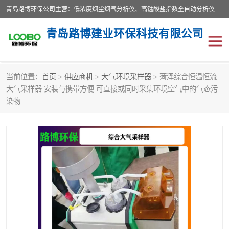
青岛路博环保公司主营：低浓度烟尘烟气分析仪、高锰酸盐指数全自动分析仪、便携式超声波明渠流量计、便携式水质采样器、恒温恒湿称重系统、手持式油烟检测仪等;是一家集环保科研、设计、生产、维护、销售和系统集成为一体的综合性高科技企业。路博人秉承"科学技术是第一生产力的重要理念，倡导环境友好型的生产、生活和消费方式。
青岛路博建业环保科技有限公司
当前位置：
首页
>
供应商机
>
大气环境采样器
> 菏泽综合恒温恒流
生物安全柜
气体检测仪
大气采样器 安装与携带方便 可直接或同时采集环境空气中的气态污
染物
水质检测仪
手持式油烟检测仪
恒温恒湿称重系统
二恶英采集器
实验室仪器
LB-8110降水降尘采样器
便携式水质采样器
LB-7035油气回收
便携式超声波明渠流量计
大气环境采样器