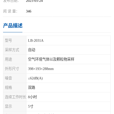
发布日期：
2025-05-24
阅 读 量：
346
产品描述
型号
LB-2031A
采样方式
自动
用途
空气环境气体以及颗粒物采样
外形尺寸
398×193×288mm
噪音
≤62dB(A)
规格
双路
连续工作时长
8小时
显示
5寸