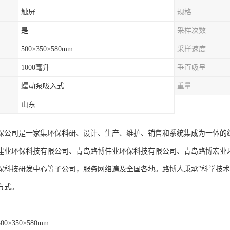
触屏
规格
是
采样次数
500×350×580mm
采样速度
1000毫升
垂直吸呈
蠕动泵吸入式
重量
山东
保公司是一家集环保科研、设计、生产、维护、销售和系统集成为一体的综
建业环保科技有限公司、青岛路博伟业环保科技有限公司、青岛路博宏业
保科技研发中心等子公司，服务网络遍及全国各地。路博人秉承"科学技术
方式。
00×350×580mm