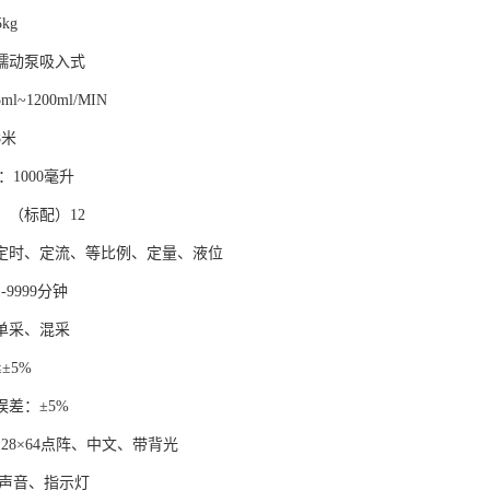
kg
蠕动泵吸入式
~1200ml/MIN
8米
1000毫升
：（标配）12
定时、定流、等比例、定量、液位
-9999分钟
单采、混采
±5%
误差：±5%
28×64点阵、中文、带背光
声音、指示灯