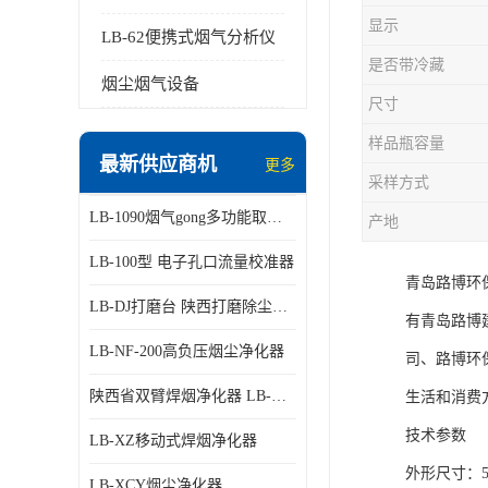
显示
LB-62便携式烟气分析仪
是否带冷藏
烟尘烟气设备
尺寸
样品瓶容量
最新供应商机
更多
采样方式
LB-1090烟气gong多功能取样管
产地
LB-100型 电子孔口流量校准器
青岛路博环
LB-DJ打磨台 陕西打磨除尘平台
有青岛路博
LB-NF-200高负压烟尘净化器
司、路博环
陕西省双臂焊烟净化器 LB-XZX
生活和消费
技术参数
LB-XZ移动式焊烟净化器
外形尺寸：5
LB-XCY烟尘净化器