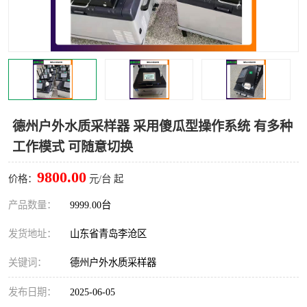
LB-4200高锰酸盐指数仪
LB-62便携式烟气分析仪
烟尘烟气设备
大气采样器
粉尘设备
水质采样器
德图仪器
油烟监测仪
德州户外水质采样器 采用傻瓜型操作系统 有多种
工作模式 可随意切换
新宇宙仪器
凯恩仪器
9800.00
价格：
元/台 起
烟尘净化器
产品数量：
9999.00台
发货地址：
山东省青岛李沧区
关键词：
德州户外水质采样器
发布日期：
2025-06-05