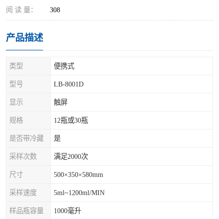
阅 读 量：
308
产品描述
类型
便携式
型号
LB-8001D
显示
触屏
规格
12瓶或30瓶
是否带冷藏
是
采样次数
满足2000次
尺寸
500×350×580mm
采样速度
5ml~1200ml/MIN
样品瓶容量
1000毫升