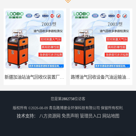
新疆加油站油气回收仪装置厂家报价
路博油气回收设备汽油运输油气回收设备厂家直销
您是第
2882758
位访客
版权所有 ©2026-08-09
青岛路博建业环保科技有限公司
保留所有权利.
技术支持：
八方资源网
免责声明
管理员入口
网站地图