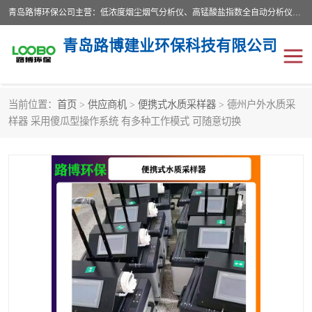
青岛路博环保公司主营：低浓度烟尘烟气分析仪、高锰酸盐指数全自动分析仪、便携式超声波明渠流量计、便携式水质采样器、恒温恒湿称重系统、手持式油烟检测仪等;是一家集环保科研、设计、生产、维护、销售和系统集成为一体的综合性高科技企业。路博人秉承"科学技术是第一生产力的重要理念，倡导环境友好型的生产、生活和消费方式。
青岛路博建业环保科技有限公司
当前位置：
首页
>
供应商机
>
便携式水质采样器
> 德州户外水质采
生物安全柜
气体检测仪
样器 采用傻瓜型操作系统 有多种工作模式 可随意切换
水质检测仪
手持式油烟检测仪
恒温恒湿称重系统
二恶英采集器
实验室仪器
LB-8110降水降尘采样器
便携式水质采样器
LB-7035油气回收
便携式超声波明渠流量计
大气环境采样器