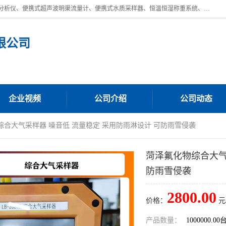
青岛路博环保公司主营：低浓度烟尘烟气分析仪、高锰酸盐指数全自动分析仪、便携式超声波明渠流量计、便携式水质采样器、恒温恒湿称重系统、手持式油烟检测仪等;是一家集环保科研、设计、生产、维护、销售和系统集成为一体的综合性高科技企业。路博人秉承"科学技术是第一生产力的重要理念，倡导环境友好型的生产、生活和消费方式。
限公司
企业视频
公司介绍
公司动态
综合大气采样器 噪音低 流量稳定 采用防雨淋设计 可防雨雪侵袭
菏泽氟化物综合大气
防雨雪侵袭
2800.00
价格：
元
产品数量：
1000000.00