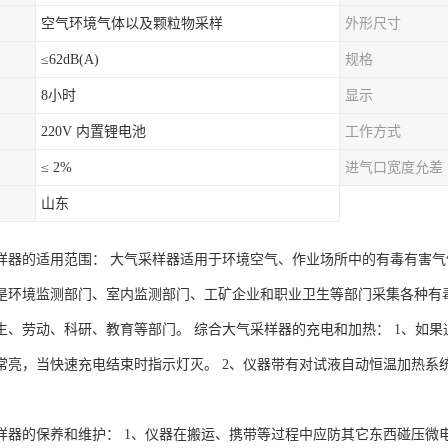
空气环境气体以及颗粒物采样
外形尺寸
≤62dB(A)
规格
8小时
显示
220V 内置锂电池
工作方式
≤ 2%
进气口宽度允差
山东
样器的适用范围： 大气采样器适用于环境空气、作业场所中的有毒有害气
是环境监测部门、室内监测部门、工矿企业和职业卫生等部门采集各种有
生、劳动、科研、教育等部门。 综合大气采样器的充电和加热： 1、如
常亮，当快速充电结束时指示灯灭。 2、仪器带有对试液自动恒温加热系
样器的保养和维护： 1、仪器在搬运、携带等过程中应防其它东西碰压微