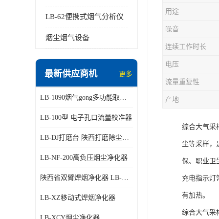
用途
LB-62便携式烟气分析仪
噪音
烟尘烟气设备
连续工作时长
电压
最新供应商机
更多
流量重复性
LB-1090烟气gong多功能取样管
产地
LB-100型 电子孔口流量校准器
综合大气采
LB-DJ打磨台 陕西打磨除尘平台
尘等采样，
LB-NF-200高负压烟尘净化器
保、职业卫
陕西省双臂焊烟净化器 LB-XZX
充电指示灯
有加热。
LB-XZ移动式焊烟净化器
综合大气采
LB-XCY烟尘净化器