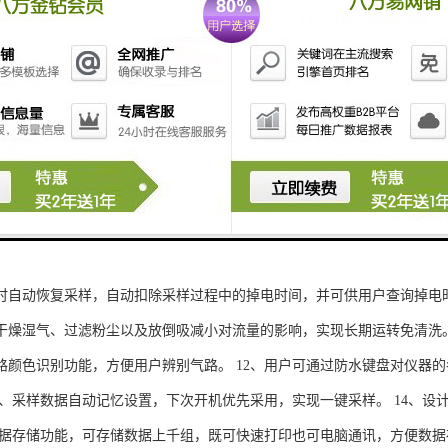
样器的性能特点： 1、具有体积小、重量轻、噪音低、智能化程度高、流
微电脑同时控制两路大气及颗粒物三套采样系统，具有同时采样、单个采样
采用宽温显示屏，良好的人机交互界面，操作方便，中文图形显示，可在低
直流无刷抽气泵。 5、用户可选配交直流两用型主机，配备直流电源箱，
可测量大气压力、温度，可根据压力及温度，自动进行状态换算。 7、可
参数。 8、自动故障保护功能，在规定时间内仍未达到设定流量自动停机
时自动恢复采样，自动扣除采样过程中的掉电时间，并可供用户查询掉电时
干燥湿气、过滤粉尘以及放倒吸减小对流量的影响，实现长期运转免清洗。
路颜色识别功能，方便用户辨别气路。 12、用户可通过防水键盘对仪器
13、采样数据自动记忆设置，下次开机优先采用，实现一键采样。 14、
、数据存储功能，可存储数据上千组，既可快速打印也可电脑通讯，方便数据