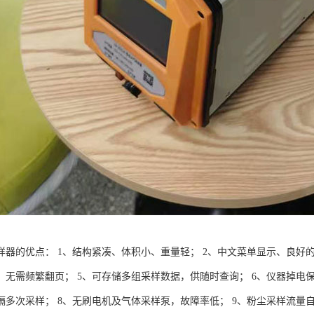
样器的优点： 1、结构紧凑、体积小、重量轻； 2、中文菜单显示、良好的
，无需频繁翻页； 5、可存储多组采样数据，供随时查询； 6、仪器掉电
隔多次采样； 8、无刷电机及气体采样泵，故障率低； 9、粉尘采样流量自