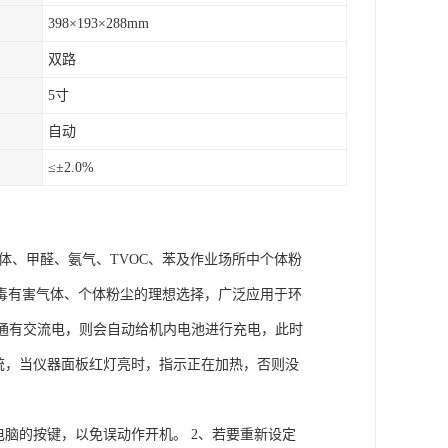
398×193×288mm
双路
5寸
自动
≤±2.0%
体、甲醛、氨气、TVOC、苯及作业场所中个体粉
毒有害气体、个体粉尘的理想选择，广泛应用于环
果通有交流电，则会自动给机内电池进行充电，此时
统，当仪器面板红灯亮时，指示正在加热，否则没
电脑的按键，以免误动作开机。 2、若要重新设定