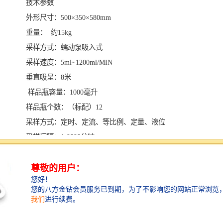
技术参数
外形尺寸：500×350×580mm
重量： 约15kg
采样方式：蠕动泵吸入式
采样速度：5ml~1200ml/MIN
垂直吸呈：8米
样品瓶容量：1000毫升
样品瓶个数：（标配）12
采样方式：定时、定流、等比例、定量、液位
采样间隔：1-9999分钟
分瓶方式：单采、混采
采样精度：≤±5%
等比例采样误差：±5%
液晶显示：128×64点阵、中文、带背光
报警方式：声音、指示灯