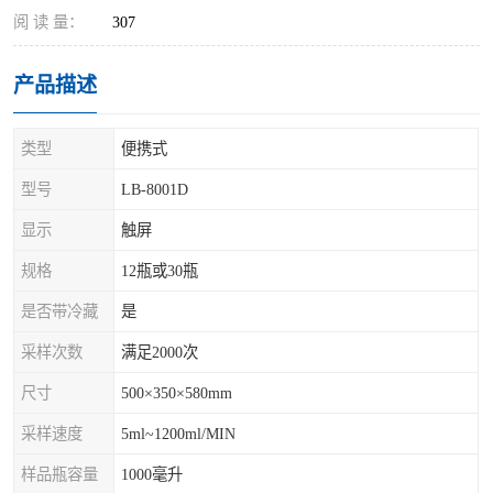
阅 读 量：
307
产品描述
类型
便携式
型号
LB-8001D
显示
触屏
规格
12瓶或30瓶
是否带冷藏
是
采样次数
满足2000次
尺寸
500×350×580mm
采样速度
5ml~1200ml/MIN
样品瓶容量
1000毫升