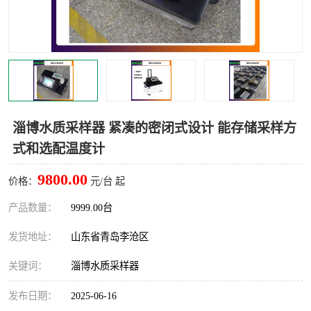
LB-4200高锰酸盐指数仪
LB-62便携式烟气分析仪
烟尘烟气设备
大气采样器
粉尘设备
水质采样器
德图仪器
油烟监测仪
淄博水质采样器 紧凑的密闭式设计 能存储采样方
式和选配温度计
新宇宙仪器
凯恩仪器
9800.00
价格：
元/台 起
烟尘净化器
产品数量：
9999.00台
发货地址：
山东省青岛李沧区
关键词：
淄博水质采样器
发布日期：
2025-06-16