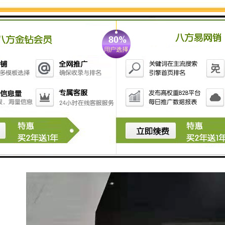
内部时钟：实时时钟、月累积，误差≤0.1%
输入信号：4～20mA RS232、485
样品重试：多3次
数据存储：32M数据存储空间
上电自检：数据存储器、时钟、RAM、ROM
供电电源：AC220V DC+12V
内置电池：12V锂电池，供时钟及系统参数
过载保护：15A 热熔保险丝