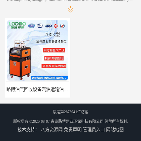
路博油气回收设备汽油运输油气回收设备厂家直销
江西全自动水质采样器批发直销
您是第
2873941
位访客
版权所有 ©2026-08-07
青岛路博建业环保科技有限公司
保留所有权利.
技术支持：
八方资源网
免责声明
管理员入口
网站地图