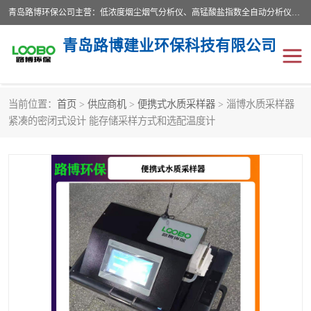
青岛路博环保公司主营：低浓度烟尘烟气分析仪、高锰酸盐指数全自动分析仪、便携式超声波明渠流量计、便携式水质采样器、恒温恒湿称重系统、手持式油烟检测仪等;是一家集环保科研、设计、生产、维护、销售和系统集成为一体的综合性高科技企业。路博人秉承"科学技术是第一生产力的重要理念，倡导环境友好型的生产、生活和消费方式。
青岛路博建业环保科技有限公司
当前位置：
首页
>
供应商机
>
便携式水质采样器
> 淄博水质采样器
生物安全柜
气体检测仪
紧凑的密闭式设计 能存储采样方式和选配温度计
水质检测仪
手持式油烟检测仪
恒温恒湿称重系统
二恶英采集器
实验室仪器
LB-8110降水降尘采样器
便携式水质采样器
LB-7035油气回收
便携式超声波明渠流量计
大气环境采样器