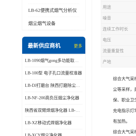
用途
LB-62便携式烟气分析仪
噪音
烟尘烟气设备
连续工作时长
电压
最新供应商机
更多
流量重复性
LB-1090烟气gong多功能取样管
产地
LB-100型 电子孔口流量校准器
综合大气采
LB-DJ打磨台 陕西打磨除尘平台
尘等采样，
LB-NF-200高负压烟尘净化器
保、职业卫
陕西省双臂焊烟净化器 LB-XZX
充电指示灯
有加热。
LB-XZ移动式焊烟净化器
综合大气采
LB-XCY烟尘净化器