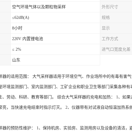
空气环境气体以及颗粒物采样
外形尺寸
≤62dB(A)
规格
8小时
显示
220V 内置锂电池
工作方式
≤ 2%
进气口宽度允差
山东
样器的适用范围： 大气采样器适用于环境空气、作业场所中的有毒有害气
是环境监测部门、室内监测部门、工矿企业和职业卫生等部门采集各种有
生、劳动、科研、教育等部门。 综合大气采样器的充电和加热： 1、如
常亮，当快速充电结束时指示灯灭。 2、仪器带有对试液自动恒温加热系
样器的预防性维护： 1、保持机房、实验房、监测用房以及设备的清洁，