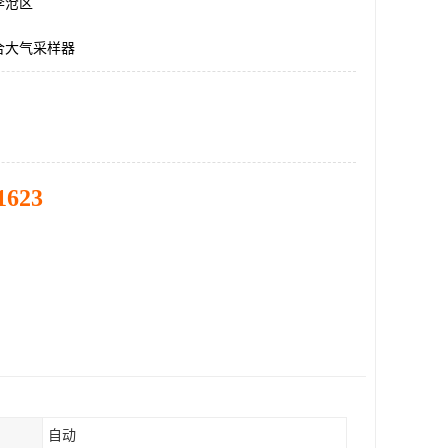
李沧区
合大气采样器
1623
自动