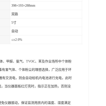
398×193×288mm
双路
5寸
自动
≤±2.0%
体、甲醛、氨气、TVOC、苯及作业场所中个体粉
毒有害气体、个体粉尘的理想选择，广泛应用于环
果通有交流电，则会自动给机内电池进行充电，此时
统，当仪器面板红灯亮时，指示正在加热，否则没
避免仪器振动，保证监测用房内的温度、湿度满足