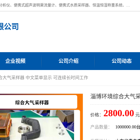
青岛路博环保公司主营：低浓度烟尘烟气分析仪、高锰酸盐指数全自动分析仪、便携式超声波明渠流量计、便携式水质采样器、恒温恒湿称重系统、手持式油烟检测仪等;是一家集环保科研、设计、生产、维护、销售和系统集成为一体的综合性高科技企业。路博人秉承"科学技术是第一生产力的重要理念，倡导环境友好型的生产、生活和消费方式。
限公司
企业视频
公司介绍
公司动态
合大气采样器 中文菜单显示 可连续长时间工作
淄博环境综合大气采
2800.00
价格：
元
产品数量：
1000000.00