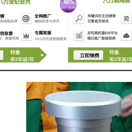
样器使用时： 1、采样时，必须在综合大气采样器进气口处接上过滤器，
器的工作性能和使用寿命。若操作不慎，发生倒吸现象，过滤器必须清洗
精清洗泵体，然后将仪器空载运转几分钟，待酒精挥发干净后方可投入正常
止灰尘进入；同时将内置电源充足电保存，并定期进行维护性补充，以确保
，否则影响仪器采样效果和电池性能，以确保电池具有良好工作性能。 4
、雨、雪的侵袭。 5、现场采样时，应确认使用220V交流电，防止误接其
开机。 7、严禁在矿井下或易燃易爆环境中使用。