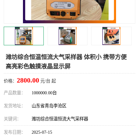
LB-4200高锰酸盐指数仪
LB-62便携式烟气分析仪
烟尘烟气设备
大气采样器
粉尘设备
水质采样器
德图仪器
油烟监测仪
潍坊综合恒温恒流大气采样器 体积小 携带方便
高亮彩色触摸液晶显示屏
新宇宙仪器
凯恩仪器
2800.00
价格：
元/台 起
烟尘净化器
产品数量：
1000000.00台
发货地址：
山东省青岛李沧区
关键词：
潍坊综合恒温恒流大气采样器
发布日期：
2025-07-15