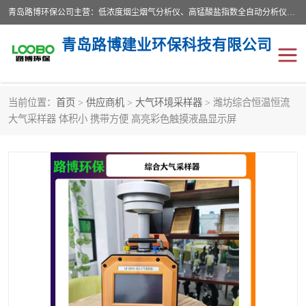
青岛路博环保公司主营：低浓度烟尘烟气分析仪、高锰酸盐指数全自动分析仪、便携式超声波明渠流量计、便携式水质采样器、恒温恒湿称重系统、手持式油烟检测仪等;是一家集环保科研、设计、生产、维护、销售和系统集成为一体的综合性高科技企业。路博人秉承"科学技术是第一生产力的重要理念，倡导环境友好型的生产、生活和消费方式。
青岛路博建业环保科技有限公司
当前位置：
首页
>
供应商机
>
大气环境采样器
> 潍坊综合恒温恒流
生物安全柜
气体检测仪
大气采样器 体积小 携带方便 高亮彩色触摸液晶显示屏
水质检测仪
手持式油烟检测仪
恒温恒湿称重系统
二恶英采集器
实验室仪器
LB-8110降水降尘采样器
便携式水质采样器
LB-7035油气回收
便携式超声波明渠流量计
大气环境采样器