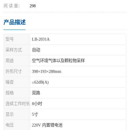
阅 读 量：
298
产品描述
型号
LB-2031A
采样方式
自动
用途
空气环境气体以及颗粒物采样
外形尺寸
398×193×288mm
噪音
≤62dB(A)
规格
双路
连续工作时长
8小时
显示
5寸
电压
220V 内置锂电池