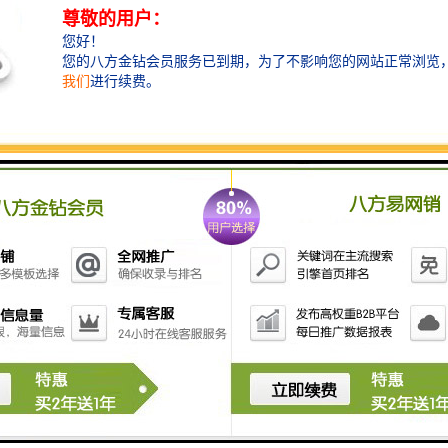
胶、酸碱气体等吸入泵内，降低仪器的工作性能和使用
寿命。若操作不慎，发生倒吸现象，过滤器必须清洗干
净，并重新换上滤棉或泡沫塑料；如吸入泵体内，应用
酒精清洗泵体，然后将仪器空载运转几分钟，待酒精挥
发干净后方可投入正常使用。 2、长时间不用时，进出
口的气嘴要用胶管套好，防止灰尘进入；同时将内置电
源充足电保存，并定期进行维护性补充，以确保电源具
有良好的工作性能。 3、内置电池组欠压应及时充电，
否则影响仪器采样效果和电池性能，以确保电池具有良
好工作性能。 4、在运输、使用过程中应尽量避免强烈
的震动碰撞及防止灰尘、雨、雪的侵袭。 5、现场采样
时，应确认使用220V交流电，防止误接其它工业电源而
损坏采样器。 6、关机后应间隔5秒钟以上才能再开
机。 7、严禁在矿井下或易燃易爆环境中使用。