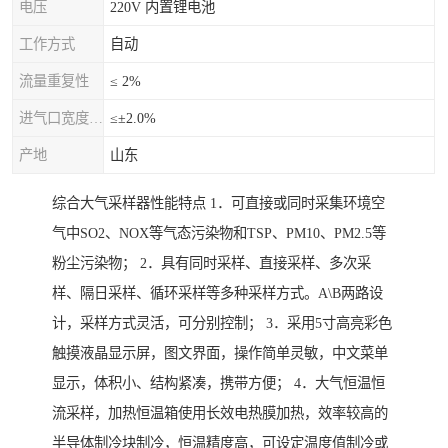
电压
220V 内置锂电池
工作方式
自动
流量重复性
≤ 2%
进气口宽度允差
≤±2.0%
产地
山东
综合大气采样器性能特点 1．可直接或同时采集环境空
气中SO2、NOX等气态污染物和TSP、PM10、PM2.5等
粉尘污染物； 2．具有同时采样、直接采样、多次采
样、隔日采样、循环采样等多种采样方式。A\B两路设
计，采样方式灵活，可分别控制； 3．采用5寸高亮彩色
触摸液晶显示屏，图文界面，操作简单灵敏，中文菜单
显示，体积小、结构紧凑，携带方便； 4．大气恒温恒
流采样，加热恒温箱使用长效电热膜加热，效率较高的
半导体制冷块制冷，恒温精度高，可设定温度值制冷或