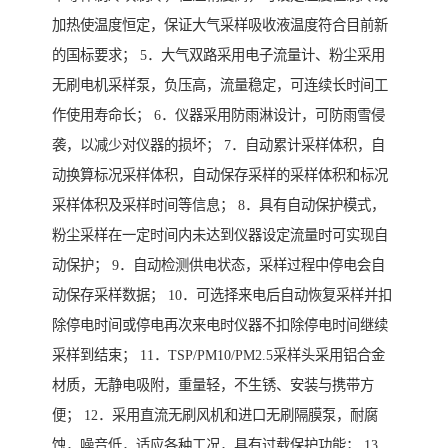
加热使温度恒定，保证大气采样吸收液温度符合目前新
的国标要求； 5．大气双路采用电子流量计、粉尘采用
无刷电机采样泵，负压高，流量稳定，可连续长时间工
作使用寿命长； 6．仪器采用防雨淋设计，可防雨雪侵
袭，以减少对仪器的损坏； 7．自动累计采样体积，自
动换算标况采样体积，自动保存采样的采样体积和标况
采样体积及采样时间等信息； 8．具有自动保护模式，
粉尘采样在一定时间内未达到仪器设定流量时可实现自
动保护； 9．自动检测供电状态，采样过程中停电会自
动保存采样数据； 10．可选择来电后自动恢复采样并扣
除停电时间或停电再次来电时仪器不扣除停电时间继续
采样到结束； 11．TSP/PM10/PM2.5采样头采用铝合金
材质，无静电吸附，重量轻，不生锈、安装与携带方
便； 12．采用直流无刷风机和进口无刷隔膜泵，耐腐
蚀，噪音低，适应各种工况，具有过载保护功能； 13．