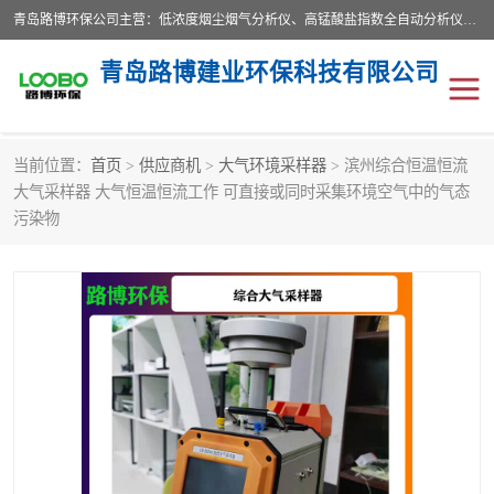
青岛路博环保公司主营：低浓度烟尘烟气分析仪、高锰酸盐指数全自动分析仪、便携式超声波明渠流量计、便携式水质采样器、恒温恒湿称重系统、手持式油烟检测仪等;是一家集环保科研、设计、生产、维护、销售和系统集成为一体的综合性高科技企业。路博人秉承"科学技术是第一生产力的重要理念，倡导环境友好型的生产、生活和消费方式。
青岛路博建业环保科技有限公司
当前位置：
首页
>
供应商机
>
大气环境采样器
> 滨州综合恒温恒流
生物安全柜
气体检测仪
大气采样器 大气恒温恒流工作 可直接或同时采集环境空气中的气态
污染物
水质检测仪
手持式油烟检测仪
恒温恒湿称重系统
二恶英采集器
实验室仪器
LB-8110降水降尘采样器
便携式水质采样器
LB-7035油气回收
便携式超声波明渠流量计
大气环境采样器