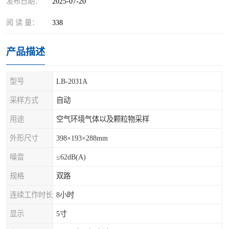
发布日期：
2025-07-20
阅 读 量：
338
产品描述
型号
LB-2031A
采样方式
自动
用途
空气环境气体以及颗粒物采样
外形尺寸
398×193×288mm
噪音
≤62dB(A)
规格
双路
连续工作时长
8小时
显示
5寸