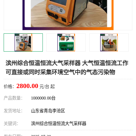
LB-4200高锰酸盐指数仪
LB-62便携式烟气分析仪
烟尘烟气设备
大气采样器
粉尘设备
水质采样器
德图仪器
油烟监测仪
滨州综合恒温恒流大气采样器 大气恒温恒流工作
新宇宙仪器
凯恩仪器
可直接或同时采集环境空气中的气态污染物
烟尘净化器
2800.00
价格：
元/台 起
产品数量：
1000000.00台
发货地址：
山东省青岛李沧区
关键词：
滨州综合恒温恒流大气采样器