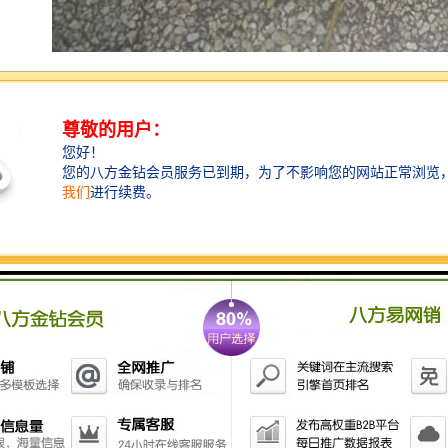
产品介绍
LB-8001D 多功能水质自动采样器应用于各级环境监测
站、污水处理厂、水利、水务及科研院所，对工业污水
排放口、江、河、湖、海等水样的采集。
执行标准
HJ/T372-2007 《水质自动采样器技术要求及检测方法》
产品特点
1.模块化程序结构，双CPU控制电路，多级光电隔离，
提高了产品的综合性能
2.配置多种输入接口，可与流量计、液位计联机，完成
采样
3.红外流量检测器控制自动排空、清洗管路，保证采集