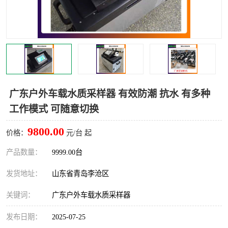
LB-4200高锰酸盐指数仪
LB-62便携式烟气分析仪
烟尘烟气设备
大气采样器
粉尘设备
水质采样器
德图仪器
油烟监测仪
广东户外车载水质采样器 有效防潮 抗水 有多种
工作模式 可随意切换
新宇宙仪器
凯恩仪器
9800.00
价格：
元/台 起
烟尘净化器
产品数量：
9999.00台
发货地址：
山东省青岛李沧区
关键词：
广东户外车载水质采样器
发布日期：
2025-07-25