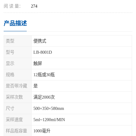
阅 读 量：
274
产品描述
类型
便携式
型号
LB-8001D
显示
触屏
规格
12瓶或30瓶
是否带冷藏
是
采样次数
满足2000次
尺寸
500×350×580mm
采样速度
5ml~1200ml/MIN
样品瓶容量
1000毫升