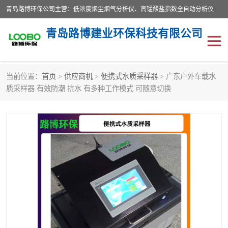
青岛路博环保公司主营：低浓度烟尘烟气分析仪、高锰酸盐指数全自动分析仪、便携式超声波明渠流量计、便携式水质采样器、恒温恒湿称重系统、手持式油烟检测仪等;是一家集环保科研、设计、生产、维护、销售和系统集成为一体的综合性高科技企业。路博人秉承"科学技术是第一生产力的重要理念，倡导环境友好型的生产、生活和消费方式。
青岛路博建业环保科技有限公司
当前位置：
首页
>
供应商机
>
便携式水质采样器
> 广东户外车载水
生物安全柜
气体检测仪
质采样器 有效防潮 抗水 有多种工作模式 可随意切换
水质检测仪
手持式油烟检测仪
恒温恒湿称重系统
二恶英采集器
实验室仪器
LB-8110降水降尘采样器
便携式水质采样器
LB-7035油气回收
便携式超声波明渠流量计
大气环境采样器