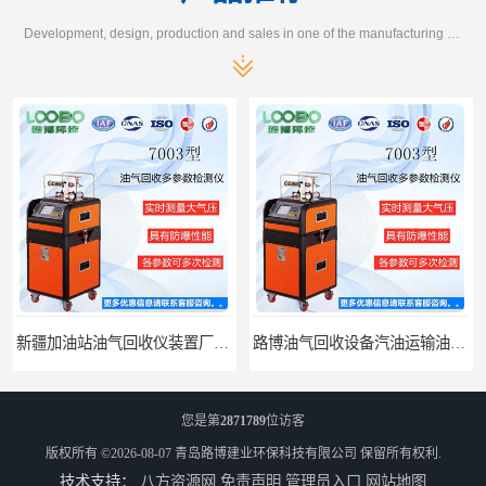
Development, design, production and sales in one of the manufacturing enterprises
新疆加油站油气回收仪装置厂家报价
路博油气回收设备汽油运输油气回收设备厂家直销
您是第
2871789
位访客
版权所有 ©2026-08-07
青岛路博建业环保科技有限公司
保留所有权利.
技术支持：
八方资源网
免责声明
管理员入口
网站地图