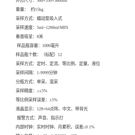
外形尺寸：500×350×580mm
重量： 约15kg
采样方式：蠕动泵吸入式
采样速度：5ml~1200ml/MIN
垂直吸呈：8米
样品瓶容量：1000毫升
样品瓶个数：（标配）12
采样方式：定时、定流、等比例、定量、液位
采样间隔：1-9999分钟
分瓶方式：单采、混采
采样精度：≤±5%
等比例采样误差：±5%
液晶显示：128×64点阵、中文、带背光
报警方式：声音、指示灯
内部时钟：实时时钟、月累积，误差≤0.1%