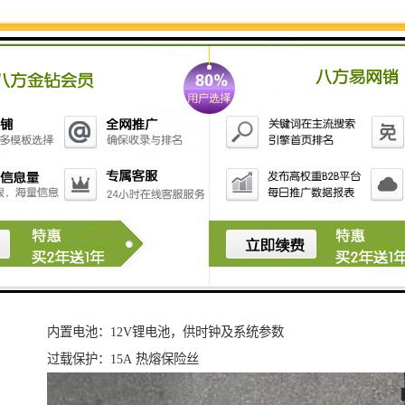
采样间隔：1-9999分钟
分瓶方式：单采、混采
采样精度：≤±5%
等比例采样误差：±5%
液晶显示：128×64点阵、中文、带背光
报警方式：声音、指示灯
内部时钟：实时时钟、月累积，误差≤0.1%
输入信号：4～20mA RS232、485
样品重试：多3次
数据存储：32M数据存储空间
上电自检：数据存储器、时钟、RAM、ROM
供电电源：AC220V DC+12V
内置电池：12V锂电池，供时钟及系统参数
过载保护：15A 热熔保险丝