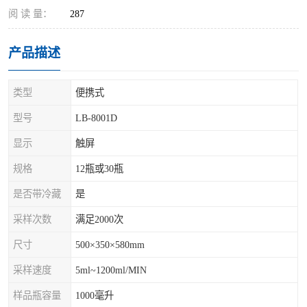
阅 读 量：
287
产品描述
类型
便携式
型号
LB-8001D
显示
触屏
规格
12瓶或30瓶
是否带冷藏
是
采样次数
满足2000次
尺寸
500×350×580mm
采样速度
5ml~1200ml/MIN
样品瓶容量
1000毫升