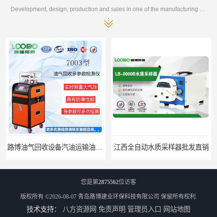
Development, design, production and sales in one of the manufacturing enterprises
江西全自动水质采样器批发直销
河南水质采样仪器设备
您是第
2875562
位访客
版权所有 ©2026-08-07
青岛路博建业环保科技有限公司
保留所有权利.
技术支持：
八方资源网
免责声明
管理员入口
网站地图