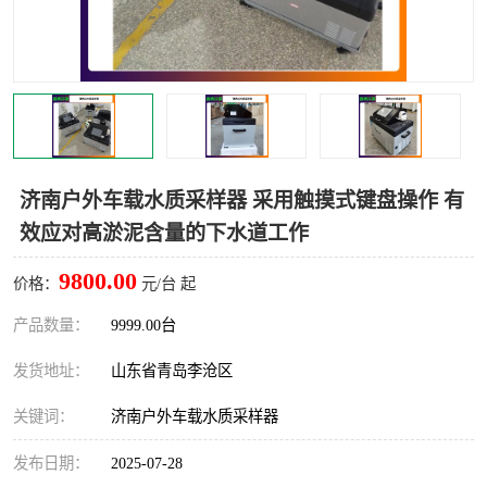
LB-4200高锰酸盐指数仪
LB-62便携式烟气分析仪
烟尘烟气设备
大气采样器
粉尘设备
水质采样器
德图仪器
油烟监测仪
济南户外车载水质采样器 采用触摸式键盘操作 有
效应对高淤泥含量的下水道工作
新宇宙仪器
凯恩仪器
9800.00
价格：
元/台 起
烟尘净化器
产品数量：
9999.00台
发货地址：
山东省青岛李沧区
关键词：
济南户外车载水质采样器
发布日期：
2025-07-28