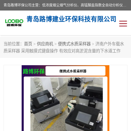
青岛路博环保公司主营：低浓度烟尘烟气分析仪、高锰酸盐指数全自动分析仪、便携式超声波明渠流量计、便携式水质采样器、恒温恒湿称重系统、手持式油烟检测仪等;是一家集环保科研、设计、生产、维护、销售和系统集成为一体的综合性高科技企业。路博人秉承"科学技术是第一生产力的重要理念，倡导环境友好型的生产、生活和消费方式。
青岛路博建业环保科技有限公司
当前位置：
首页
>
供应商机
>
便携式水质采样器
> 济南户外车载水
生物安全柜
气体检测仪
质采样器 采用触摸式键盘操作 有效应对高淤泥含量的下水道工作
水质检测仪
手持式油烟检测仪
恒温恒湿称重系统
二恶英采集器
实验室仪器
LB-8110降水降尘采样器
便携式水质采样器
LB-7035油气回收
便携式超声波明渠流量计
大气环境采样器