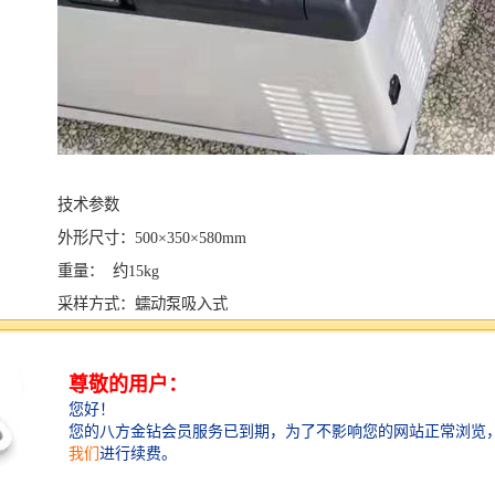
技术参数
外形尺寸：500×350×580mm
重量： 约15kg
采样方式：蠕动泵吸入式
采样速度：5ml~1200ml/MIN
垂直吸呈：8米
样品瓶容量：1000毫升
样品瓶个数：（标配）12
采样方式：定时、定流、等比例、定量、液位