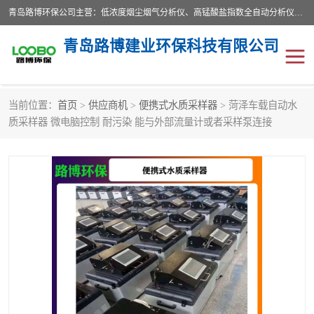
青岛路博环保公司主营：低浓度烟尘烟气分析仪、高锰酸盐指数全自动分析仪、便携式超声波明渠流量计、便携式水质采样器、恒温恒湿称重系统、手持式油烟检测仪等;是一家集环保科研、设计、生产、维护、销售和系统集成为一体的综合性高科技企业。路博人秉承"科学技术是第一生产力的重要理念，倡导环境友好型的生产、生活和消费方式。
青岛路博建业环保科技有限公司
当前位置：
首页
>
供应商机
>
便携式水质采样器
> 菏泽车载自动水
生物安全柜
气体检测仪
质采样器 微电脑控制 耐污染 能与外部流量计或者采样泵连接
水质检测仪
手持式油烟检测仪
恒温恒湿称重系统
二恶英采集器
实验室仪器
LB-8110降水降尘采样器
便携式水质采样器
LB-7035油气回收
便携式超声波明渠流量计
大气环境采样器