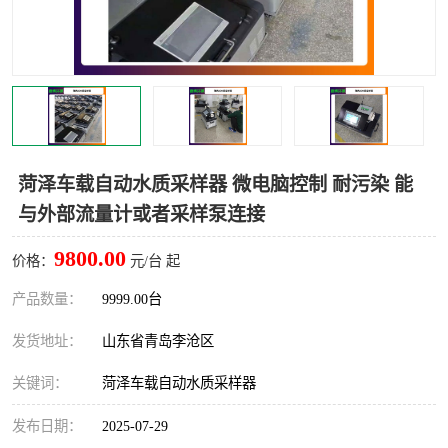
LB-4200高锰酸盐指数仪
LB-62便携式烟气分析仪
烟尘烟气设备
大气采样器
粉尘设备
水质采样器
德图仪器
油烟监测仪
菏泽车载自动水质采样器 微电脑控制 耐污染 能
与外部流量计或者采样泵连接
新宇宙仪器
凯恩仪器
9800.00
价格：
元/台 起
烟尘净化器
产品数量：
9999.00台
发货地址：
山东省青岛李沧区
关键词：
菏泽车载自动水质采样器
发布日期：
2025-07-29