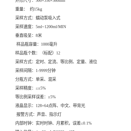
外形尺寸：500×350×580mm
重量： 约15kg
采样方式：蠕动泵吸入式
采样速度：5ml~1200ml/MIN
垂直吸呈：8米
样品瓶容量：1000毫升
样品瓶个数：（标配）12
采样方式：定时、定流、等比例、定量、液位
采样间隔：1-9999分钟
分瓶方式：单采、混采
采样精度：≤±5%
等比例采样误差：±5%
液晶显示：128×64点阵、中文、带背光
报警方式：声音、指示灯
内部时钟：实时时钟、月累积，误差≤0.1%