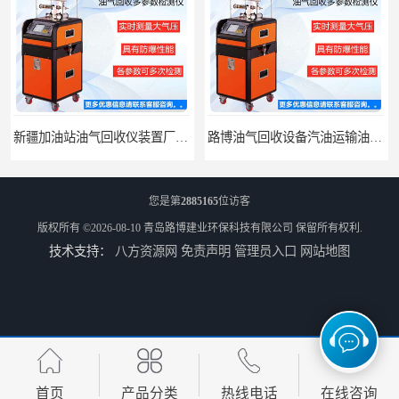
新疆加油站油气回收仪装置厂家报价
路博油气回收设备汽油运输油气回收设备厂家直销
您是第
2885165
位访客
版权所有 ©2026-08-10
青岛路博建业环保科技有限公司
保留所有权利.
技术支持：
八方资源网
免责声明
管理员入口
网站地图
江西全自动水质采样器批发直销
河南水质采样仪器设备
首页
产品分类
热线电话
在线咨询