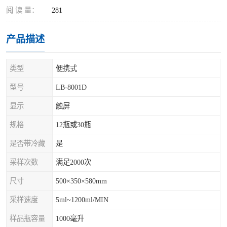
阅 读 量：
281
产品描述
类型
便携式
型号
LB-8001D
显示
触屏
规格
12瓶或30瓶
是否带冷藏
是
采样次数
满足2000次
尺寸
500×350×580mm
采样速度
5ml~1200ml/MIN
样品瓶容量
1000毫升