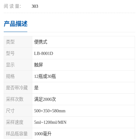
阅 读 量：
303
产品描述
类型
便携式
型号
LB-8001D
显示
触屏
规格
12瓶或30瓶
是否带冷藏
是
采样次数
满足2000次
尺寸
500×350×580mm
采样速度
5ml~1200ml/MIN
样品瓶容量
1000毫升