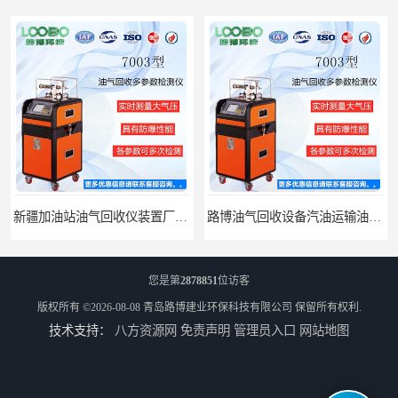
新疆加油站油气回收仪装置厂家报价
路博油气回收设备汽油运输油气回收设备厂家直销
您是第
2878851
位访客
版权所有 ©2026-08-08
青岛路博建业环保科技有限公司
保留所有权利.
技术支持：
八方资源网
免责声明
管理员入口
网站地图