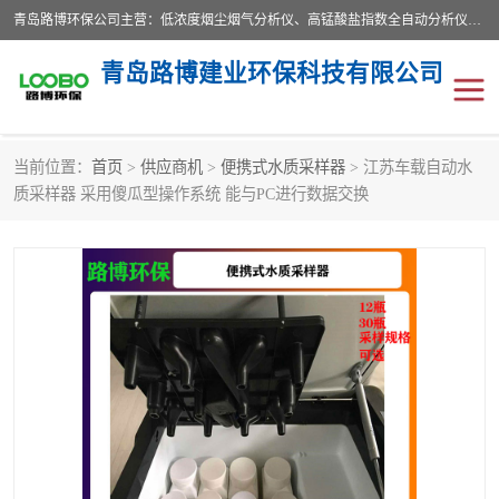
青岛路博环保公司主营：低浓度烟尘烟气分析仪、高锰酸盐指数全自动分析仪、便携式超声波明渠流量计、便携式水质采样器、恒温恒湿称重系统、手持式油烟检测仪等;是一家集环保科研、设计、生产、维护、销售和系统集成为一体的综合性高科技企业。路博人秉承"科学技术是第一生产力的重要理念，倡导环境友好型的生产、生活和消费方式。
青岛路博建业环保科技有限公司
当前位置：
首页
>
供应商机
>
便携式水质采样器
> 江苏车载自动水
生物安全柜
气体检测仪
质采样器 采用傻瓜型操作系统 能与PC进行数据交换
水质检测仪
手持式油烟检测仪
恒温恒湿称重系统
二恶英采集器
实验室仪器
LB-8110降水降尘采样器
便携式水质采样器
LB-7035油气回收
便携式超声波明渠流量计
大气环境采样器