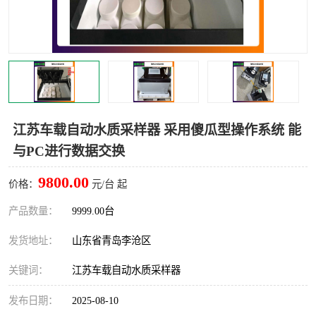
LB-4200高锰酸盐指数仪
LB-62便携式烟气分析仪
烟尘烟气设备
大气采样器
粉尘设备
水质采样器
德图仪器
油烟监测仪
江苏车载自动水质采样器 采用傻瓜型操作系统 能
与PC进行数据交换
新宇宙仪器
凯恩仪器
9800.00
价格：
元/台 起
烟尘净化器
产品数量：
9999.00台
发货地址：
山东省青岛李沧区
关键词：
江苏车载自动水质采样器
发布日期：
2025-08-10