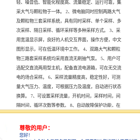
轻、噪音低、智能化程度高、流量稳定、运行可靠，集
采大气与颗粒物于一体。 2、微电脑同时控制两路大气
及颗粒物三套采样系统，具有同时采样、单个采样、多
次采样、隔日采样、循环采样等多种采样方式。 3、采
用宽温显示屏，良好的人机交互界面，操作方便，中文
图形显示，可在低温环境中工作。 4、双路大气和颗粒
物三路套采样系统均采用直流无刷抽气泵。 5、用户可
选配交直流两用型主机，配备直流电源箱，可在无交流
电的场合采样。 6、采样流量精度高，稳定性好，可测
量大气压力、温度，可根据压力及温度，自动进行状态
换算。 7、可设置采样流量，开机时间，采样时间，间
隔时间，循环次数等参数。 8、自动故障保护功能，在
规定时间内仍未达到设定流量自动停机保护。 9、内置
可充电电池，供交流停电时保存数据交流来电时自动恢
复采样，自动扣除采样过程中的掉电时间，并可供用户