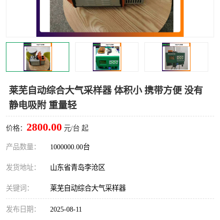
LB-4200高锰酸盐指数仪
LB-62便携式烟气分析仪
烟尘烟气设备
大气采样器
粉尘设备
水质采样器
德图仪器
油烟监测仪
莱芜自动综合大气采样器 体积小 携带方便 没有
静电吸附 重量轻
新宇宙仪器
凯恩仪器
2800.00
价格：
元/台 起
烟尘净化器
产品数量：
1000000.00台
发货地址：
山东省青岛李沧区
关键词：
莱芜自动综合大气采样器
发布日期：
2025-08-11