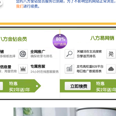
查询掉电时间。 10、集干燥、过滤、防倒吸三合一设计
的干燥筒，可以干燥湿气、过滤粉尘以及放倒吸减小对
流量的影响，实现长期运转免清洗。 11、流量计自动照
亮功能，方便读取与设定流量，具有气路颜色识别功
能，方便用户辨别气路。 12、用户可通过防水键盘对仪
器的各项参数进行标定，但需凭密码进入，保证仪器数
据安全。 13、采样数据自动记忆设置，下次开机优先采
用，实现一键采样。 14、设计方便用户使用，切割器采
用铝合金材质抗静电吸附。 15、数据存储功能，可存储
数据上千组，既可快速打印也可电脑通讯，方便数据存
储。