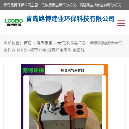
青岛路博环保公司主营：低浓度烟尘烟气分析仪、高锰酸盐指数全自动分析仪、便携式超声波明渠流量计、便携式水质采样器、恒温恒湿称重系统、手持式油烟检测仪等;是一家集环保科研、设计、生产、维护、销售和系统集成为一体的综合性高科技企业。路博人秉承"科学技术是第一生产力的重要理念，倡导环境友好型的生产、生活和消费方式。
青岛路博建业环保科技有限公司
当前位置：
首页
>
供应商机
>
大气环境采样器
> 莱芜自动综合大气
生物安全柜
气体检测仪
采样器 体积小 携带方便 没有静电吸附 重量轻
水质检测仪
手持式油烟检测仪
恒温恒湿称重系统
二恶英采集器
实验室仪器
LB-8110降水降尘采样器
便携式水质采样器
LB-7035油气回收
便携式超声波明渠流量计
大气环境采样器