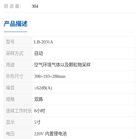
阅 读 量：
304
产品描述
型号
LB-2031A
采样方式
自动
用途
空气环境气体以及颗粒物采样
外形尺寸
398×193×288mm
噪音
≤62dB(A)
规格
双路
连续工作时长
8小时
显示
5寸
电压
220V 内置锂电池