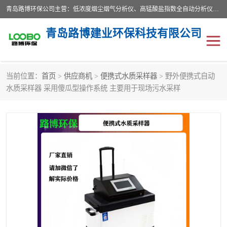
青岛路博环保公司主营：低浓度烟尘烟气分析仪、高锰酸盐指数全自动分析仪、便携式超声波明渠流量计、便携式水质采样器、恒温恒湿称重系统、手持式油烟检测仪等;是一家集环保科研、设计、生产、维护、销售和系统集成为一体的综合性高科技企业。路博人秉承"科学技术是第一生产力的重要理念，倡导环境友好型的生产、生活和消费方式。
青岛路博建业环保科技有限公司
当前位置：
首页
>
供应商机
>
便携式水质采样器
> 野外便携式自动
生物安全柜
气体检测仪
水质采样器 采用傻瓜型操作系统 主要用于现场污水采样
水质检测仪
手持式油烟检测仪
恒温恒湿称重系统
二恶英采集器
实验室仪器
LB-8110降水降尘采样器
便携式水质采样器
LB-7035油气回收
便携式超声波明渠流量计
大气环境采样器