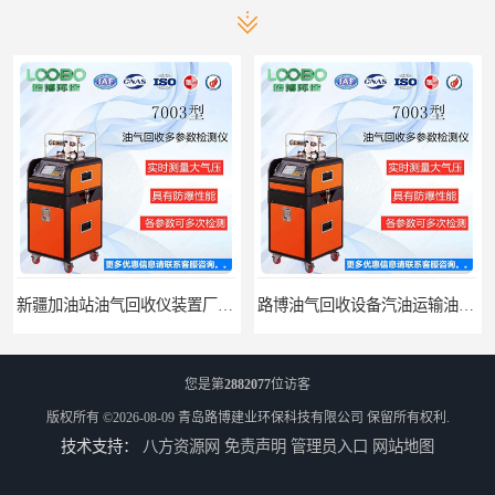
新疆加油站油气回收仪装置厂家报价
路博油气回收设备汽油运输油气回收设备厂家直销
您是第
2882077
位访客
版权所有 ©2026-08-09
青岛路博建业环保科技有限公司
保留所有权利.
技术支持：
八方资源网
免责声明
管理员入口
网站地图