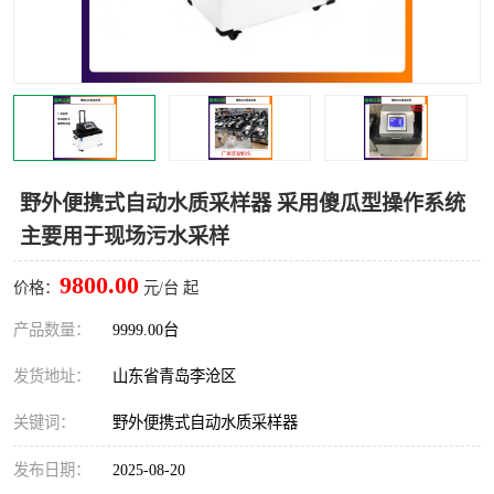
LB-4200高锰酸盐指数仪
LB-62便携式烟气分析仪
烟尘烟气设备
大气采样器
粉尘设备
水质采样器
德图仪器
油烟监测仪
野外便携式自动水质采样器 采用傻瓜型操作系统
主要用于现场污水采样
新宇宙仪器
凯恩仪器
9800.00
价格：
元/台 起
烟尘净化器
产品数量：
9999.00台
发货地址：
山东省青岛李沧区
关键词：
野外便携式自动水质采样器
发布日期：
2025-08-20