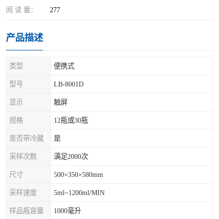
阅 读 量：
277
产品描述
类型
便携式
型号
LB-8001D
显示
触屏
规格
12瓶或30瓶
是否带冷藏
是
采样次数
满足2000次
尺寸
500×350×580mm
采样速度
5ml~1200ml/MIN
样品瓶容量
1000毫升