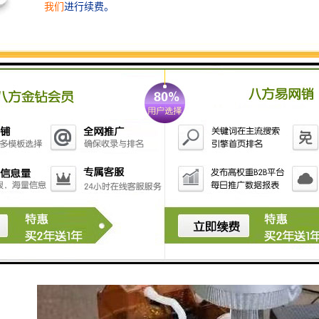
电，蓄电池会自动供给仪器继续工作。 6、橡皮管或泵
有漏气现象，应进行检修。 7、U池已用完，需要更换。
如用蓄电池则需要重新充电； 8、高温高湿季节，吸收
瓶内水汽会进入抽气泵及流量计。 9、合理的双路双泵
抽气系统，带干燥、过滤装置，可靠性好，当吸收液倒
吸时，不会进入流量计和抽气泵中。