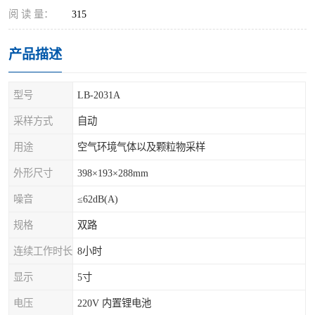
阅 读 量：
315
产品描述
型号
LB-2031A
采样方式
自动
用途
空气环境气体以及颗粒物采样
外形尺寸
398×193×288mm
噪音
≤62dB(A)
规格
双路
连续工作时长
8小时
显示
5寸
电压
220V 内置锂电池