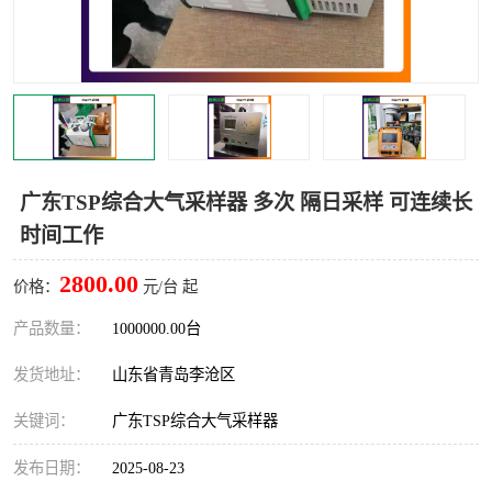
LB-4200高锰酸盐指数仪
LB-62便携式烟气分析仪
烟尘烟气设备
大气采样器
粉尘设备
水质采样器
德图仪器
油烟监测仪
广东TSP综合大气采样器 多次 隔日采样 可连续长
时间工作
新宇宙仪器
凯恩仪器
2800.00
价格：
元/台 起
烟尘净化器
产品数量：
1000000.00台
发货地址：
山东省青岛李沧区
关键词：
广东TSP综合大气采样器
发布日期：
2025-08-23