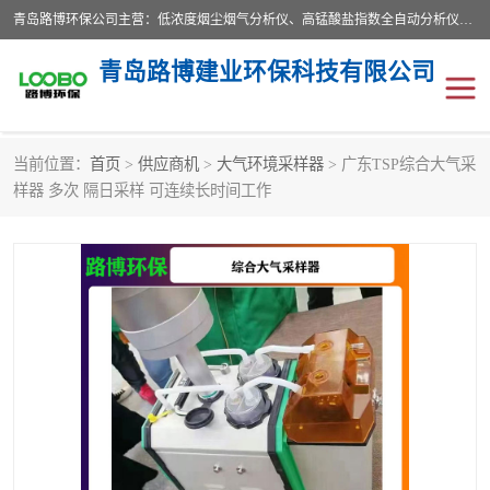
青岛路博环保公司主营：低浓度烟尘烟气分析仪、高锰酸盐指数全自动分析仪、便携式超声波明渠流量计、便携式水质采样器、恒温恒湿称重系统、手持式油烟检测仪等;是一家集环保科研、设计、生产、维护、销售和系统集成为一体的综合性高科技企业。路博人秉承"科学技术是第一生产力的重要理念，倡导环境友好型的生产、生活和消费方式。
青岛路博建业环保科技有限公司
当前位置：
首页
>
供应商机
>
大气环境采样器
> 广东TSP综合大气采
生物安全柜
气体检测仪
样器 多次 隔日采样 可连续长时间工作
水质检测仪
手持式油烟检测仪
恒温恒湿称重系统
二恶英采集器
实验室仪器
LB-8110降水降尘采样器
便携式水质采样器
LB-7035油气回收
便携式超声波明渠流量计
大气环境采样器